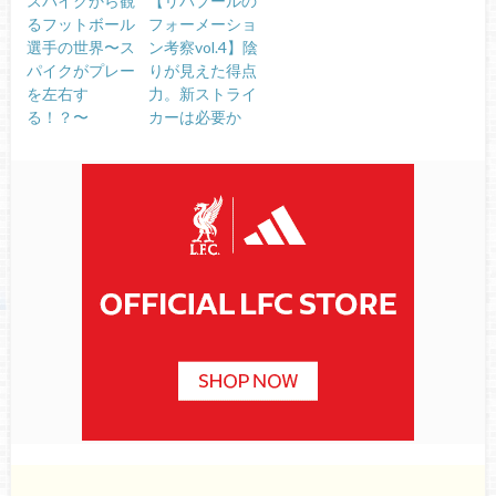
スパイクから観
【リバプールの
るフットボール
フォーメーショ
選手の世界〜ス
ン考察vol.4】陰
パイクがプレー
りが見えた得点
を左右す
力。新ストライ
る！？〜
カーは必要か