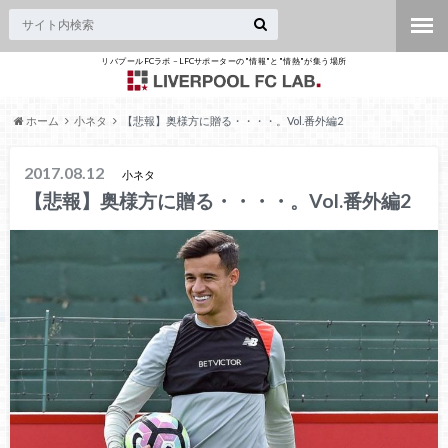
リバプールFCラボ – LFCサポーターの"情報"と"情熱"が集う場所
ホーム
小ネタ
【悲報】奥様方に贈る・・・・。Vol.番外編2
2017.08.12
小ネタ
【悲報】奥様方に贈る・・・・。Vol.番外編2