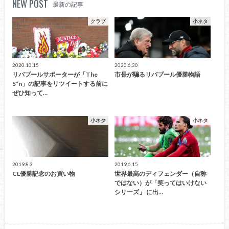
NEW POST
最新の記事
クラブ
小ネタ
2020.10.15
2020.6.30
リバプールサポーターが「The
市長が騙るリバプール優勝物語
S*n」の記事をリツイートする前に
ぜひ知って…
小ネタ
小ネタ
2019.8.3
2019.6.15
CL優勝記念のお買い物
世界最高のディフェンダー（自称
ではない）が「笑ってはいけない
シリーズ」 に出…