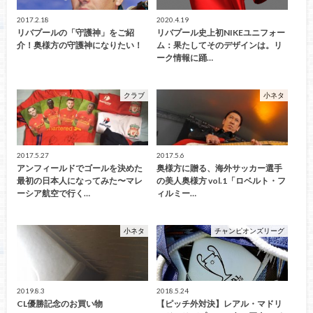
2017.2.18
2020.4.19
リバプールの「守護神」をご紹
リバプール史上初NIKEユニフォー
介！奥様方の守護神になりたい！
ム：果たしてそのデザインは。リ
ーク情報に踊…
クラブ
小ネタ
2017.5.27
2017.5.6
アンフィールドでゴールを決めた
奥様方に贈る、海外サッカー選手
最初の日本人になってみた〜マレ
の美人奥様方 vol.1「ロベルト・フ
ーシア航空で行く…
ィルミー…
小ネタ
チャンピオンズリーグ
2019.8.3
2018.5.24
CL優勝記念のお買い物
【ピッチ外対決】レアル・マドリ