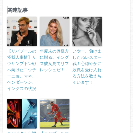
関連記事
【リバプールの
年度末の奥様方
いやー、負けま
怪我人事情】サ
に贈る。イング
したねレスター
ウサンプトン戦
ス彼女見てリフ
戦！心穏やかに
へ向けたコウチ
レッシュだ！
敗戦を受け入れ
ーニョ、マネ、
る方法を教えち
ヘンダーソン、
ゃいます！
イングスの状況