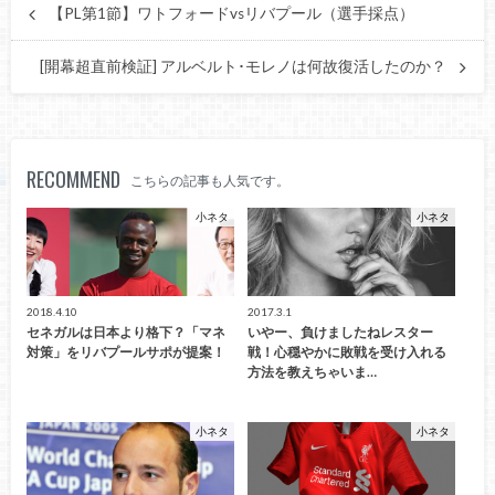
【PL第1節】ワトフォードvsリバプール（選手採点）
[開幕超直前検証] アルベルト･モレノは何故復活したのか？
RECOMMEND
こちらの記事も人気です。
小ネタ
小ネタ
2018.4.10
2017.3.1
セネガルは日本より格下？「マネ
いやー、負けましたねレスター
対策」をリバプールサポが提案！
戦！心穏やかに敗戦を受け入れる
方法を教えちゃいま…
小ネタ
小ネタ