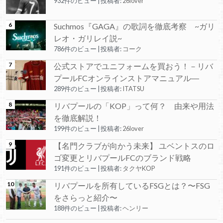
932件のビュー
|
投稿者:
26lover
Suchmos『GAGA』の歌詞を徹底考察 ~ガリ
レオ・ガリレイ説~
786件のビュー
|
投稿者:
コーク
公式ストアでユニフォームを買おう！－リバ
プールFCオンラインストアマニュアル―
289件のビュー
|
投稿者:
ITATSU
リバプールの「KOP」って何？ 由来や用法
を徹底解説！
199件のビュー
|
投稿者:
26lover
【名門クラブが向かう未来】 ユベントスのロ
ゴ変更とリバプールFCのブランド戦略
191件のビュー
|
投稿者:
タクヤKOP
リバプールを所有しているFSGとは？〜FSG
をさらっと紹介〜
188件のビュー
|
投稿者:
ヘンリー