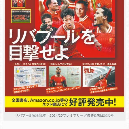
リバプール完全読本 2024/25プレミアリーグ優勝&来日記念号