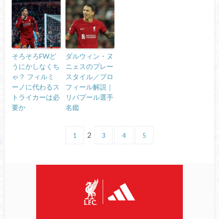
そろそろFWど
ダルウィン・ヌ
うにかしなくち
ニェスのプレー
ゃ？ フィルミ
スタイル／プロ
ーノに代わるス
フィール解説｜
トライカーは必
リバプール選手
要か
名鑑
2
1
3
4
5