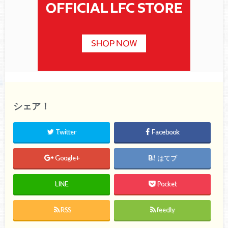
シェア！
Twitter
Facebook
Google+
はてブ
LINE
Pocket
RSS
feedly