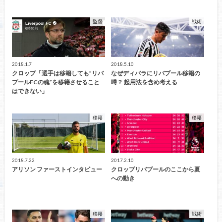
監督
戦術
2018.1.7
2018.5.10
クロップ「選手は移籍しても”リバ
なぜディバラにリバプール移籍の
プールFCの魂”を移籍させること
噂？ 起用法を含め考える
はできない」
移籍
移籍
2018.7.22
2017.2.10
アリソン ファーストインタビュー
クロップリバプールのここから夏
への動き
移籍
戦術