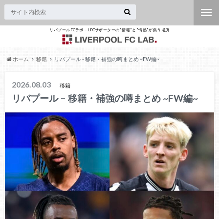
リバプールFCラボ – LFCサポーターの"情報"と"情熱"が集う場所
ホーム
移籍
リバプール - 移籍・補強の噂まとめ ~FW編~
2026.08.03
移籍
リバプール – 移籍・補強の噂まとめ ~FW編~