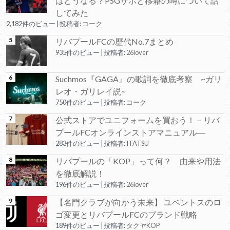
はどうなる？PSGサポと移籍の噂について話
してみた
2,182件のビュー
|
投稿者:
コーク
リバプールFCの歴代No.7まとめ
935件のビュー
|
投稿者:
26lover
Suchmos『GAGA』の歌詞を徹底考察 ~ガリ
レオ・ガリレイ説~
750件のビュー
|
投稿者:
コーク
公式ストアでユニフォームを買おう！－リバ
プールFCオンラインストアマニュアル―
283件のビュー
|
投稿者:
ITATSU
リバプールの「KOP」って何？ 由来や用法
を徹底解説！
196件のビュー
|
投稿者:
26lover
【名門クラブが向かう未来】 ユベントスのロ
ゴ変更とリバプールFCのブランド戦略
189件のビュー
|
投稿者:
タクヤKOP