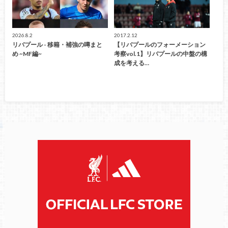
2026.8.2
2017.2.12
リバプール - 移籍・補強の噂まと
【リバプールのフォーメーション
め ~MF編~
考察vol.1】リバプールの中盤の構
成を考える…