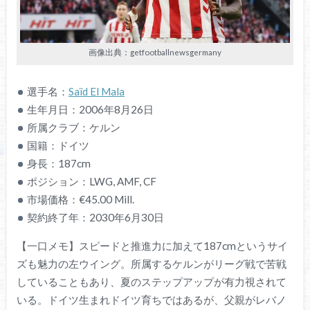
画像出典：getfootballnewsgermany
選手名：
Saïd El Mala
生年月日：2006年8月26日
所属クラブ：ケルン
国籍：ドイツ
身長：187cm
ポジション：LWG, AMF, CF
市場価格：€45.00 Mill.
契約終了年：2030年6月30日
【一口メモ】スピードと推進力に加えて187cmというサイ
ズも魅力の左ウイング。所属するケルンがリーグ戦で苦戦
していることもあり、夏のステップアップが有力視されて
いる。ドイツ生まれドイツ育ちではあるが、父親がレバノ