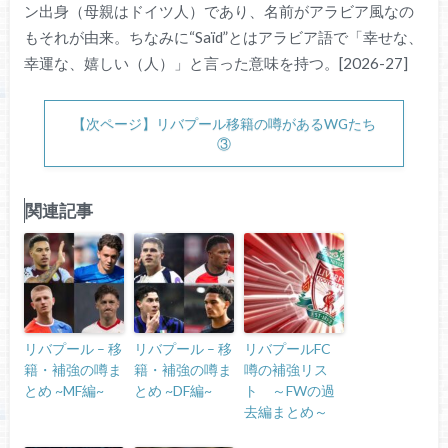
ン出身（母親はドイツ人）であり、名前がアラビア風なの
もそれが由来。ちなみに“Saïd”とはアラビア語で「幸せな、
幸運な、嬉しい（人）」と言った意味を持つ。[2026-27]
【次ページ】リバプール移籍の噂があるWGたち
③
関連記事
リバプール – 移
リバプール – 移
リバプールFC
籍・補強の噂ま
籍・補強の噂ま
噂の補強リス
とめ ~MF編~
とめ ~DF編~
ト ～FWの過
去編まとめ～