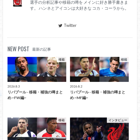
選手の分析記事や移籍の噂を メインに好き勝手書きま
す。 ハンネとアイコンは大好きな コカ・コーラから。
Twitter
NEW POST
最新の記事
移籍
移籍
2026.8.3
2026.8.2
リバプール - 移籍・補強の噂まと
リバプール - 移籍・補強の噂まと
め ~FW編~
め ~MF編~
移籍
インタビュー