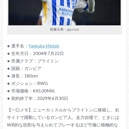
画像出典：gq.co.za
選手名：
Yankuba Minteh
生年月日：2004年7月22日
所属クラブ：ブライトン
国籍：ガンビア
身長：180cm
ポジション：RWG
市場価格：€45.00Mill.
契約終了年：2029年6月30日
【一口メモ】ニューカッスルからブライトンに移籍し、右
サイドで躍動しているガンビア人。走力自慢で、ときには
WB的な役割を与えられてプレーするほど守備に積極的な