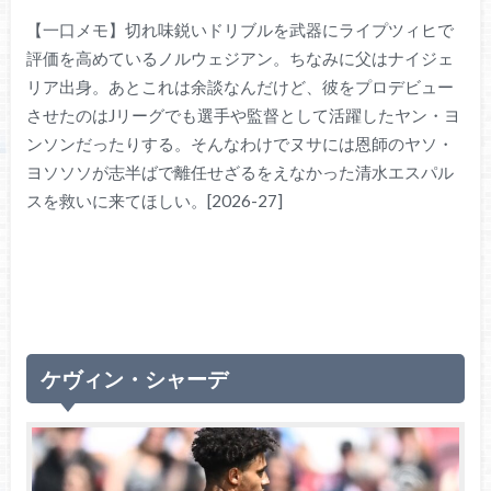
【一口メモ】切れ味鋭いドリブルを武器にライプツィヒで
評価を高めているノルウェジアン。ちなみに父はナイジェ
リア出身。あとこれは余談なんだけど、彼をプロデビュー
させたのはJリーグでも選手や監督として活躍したヤン・ヨ
ンソンだったりする。そんなわけでヌサには恩師のヤソ・
ヨソソソが志半ばで離任せざるをえなかった清水エスパル
スを救いに来てほしい。[2026-27]
ケヴィン・シャーデ