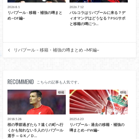
2026.8.1
2026.7.12
リバプール - 移籍・補強の噂まと
バルコラはリバプールに来る？デ
め ~DF編~
ィオマンデはどうなる？PSGサポ
と移籍の噂につ…
リバプール – 移籍・補強の噂まとめ ~MF編~
RECOMMEND
こちらの記事も人気です。
移籍
移籍
2018.5.28
2025.6.23
桜の季節過ぎたら？遠くの町へ行
リバプール - 過去の移籍・補強の
くかも知れない５人のリバプール
噂まとめ ~FW編~
選手 ～ＧＫ／Ｄ…