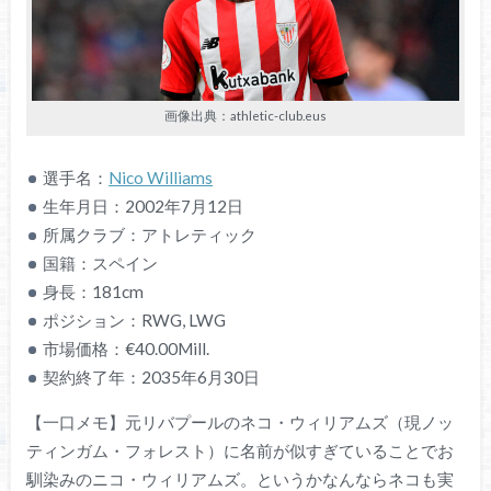
画像出典：athletic-club.eus
選手名：
Nico Williams
生年月日：2002年7月12日
所属クラブ：アトレティック
国籍：スペイン
身長：181cm
ポジション：RWG, LWG
市場価格：€40.00Mill.
契約終了年：2035年6月30日
【一口メモ】元リバプールのネコ・ウィリアムズ（現ノッ
ティンガム・フォレスト）に名前が似すぎていることでお
馴染みのニコ・ウィリアムズ。というかなんならネコも実