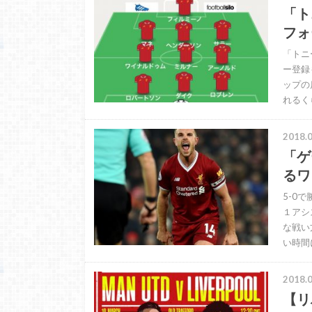
「ト
フォ
「トニ
ー登録
ップの
れるく
2018.0
「ゲ
るワ
5-0
１アシ
な戦い
い時間
2018.0
【リ