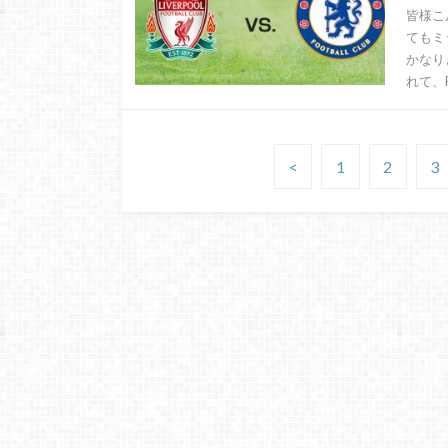
皆様こ
てもミ
かなり
れて、
<
1
2
3