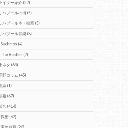
ライター紹介
(22)
リバプールの街
(5)
リバプール本・映画
(5)
リバプール音楽
(8)
Suchmos
(4)
The Beatles
(2)
小ネタ
(68)
平野コラム
(45)
投票
(1)
移籍
(67)
試合
(414)
戦術
(63)
現地観戦
(26)