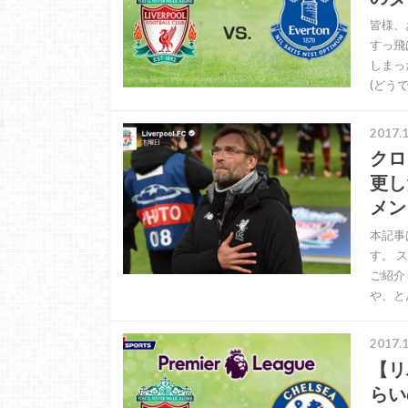
皆様、
すっ飛
しまっ
(どうで
2017.1
クロ
更し
メン
本記事
す。 
ご紹介
や、と
2017.1
【リ
らい