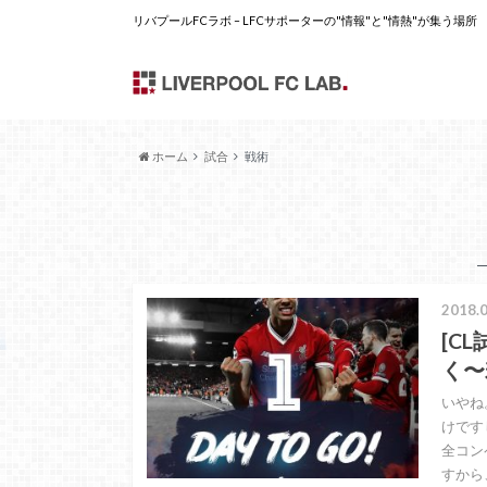
リバプールFCラボ – LFCサポーターの"情報"と"情熱"が集う場所
ホーム
試合
戦術
2018.0
[C
く〜
いやね
けです
全コン
すから