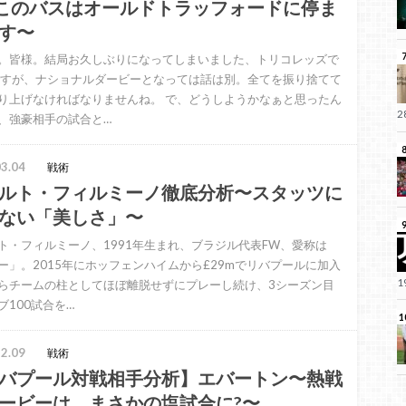
このバスはオールドトラッフォードに停ま
す〜
。皆様。結局お久しぶりになってしまいました、トリコレッズで
ですが、ナショナルダービーとなっては話は別。全てを振り捨てて
り上げなければなりませんね。 で、どうしようかなぁと思ったん
、強豪相手の試合と…
3.04
戦術
ルト・フィルミーノ徹底分析〜スタッツに
ない「美しさ」〜
ト・フィルミーノ、1991年生まれ、ブラジル代表FW、愛称は
ー」。2015年にホッフェンハイムから£29mでリバプールに加入
らチームの柱としてほぼ離脱せずにプレーし続け、3シーズン目
ブ100試合を…
2.09
戦術
バプール対戦相手分析】エバートン〜熱戦
ービーは、まさかの塩試合に?〜