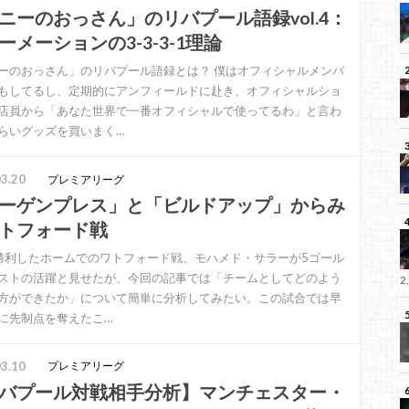
ニーのおっさん」のリバプール語録vol.4：
ーメーションの3-3-3-1理論
ーのおっさん」のリバプール語録とは？ 僕はオフィシャルメンバ
もしてるし、定期的にアンフィールドに赴き、オフィシャルショ
店員から「あなた世界で一番オフィシャルで使ってるわ」と言わ
らいグッズを買いまく…
3.20
プレミアリーグ
ーゲンプレス」と「ビルドアップ」からみ
トフォード戦
で勝利したホームでのワトフォード戦、モハメド・サラーが5ゴール
ストの活躍と見せたが、今回の記事では「チームとしてどのよう
2
方ができたか」について簡単に分析してみたい。この試合では早
に先制点を奪えたこ…
3.10
プレミアリーグ
バプール対戦相手分析】マンチェスター・