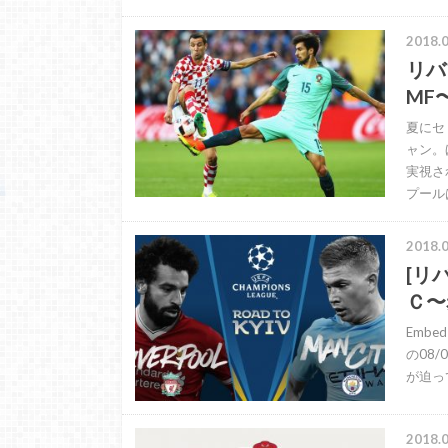
2018.0
リバ
MF〜
夏にセ
ャン。
実視さ
プール
2018.0
[リ
Ｃ〜
Embe
の08/
が迫っ
2018.0