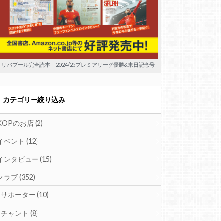
リバプール完全読本 2024/25プレミアリーグ優勝&来日記念号
カテゴリー絞り込み
KOPのお店
(2)
イベント
(12)
インタビュー
(15)
クラブ
(352)
サポーター
(10)
チャント
(8)