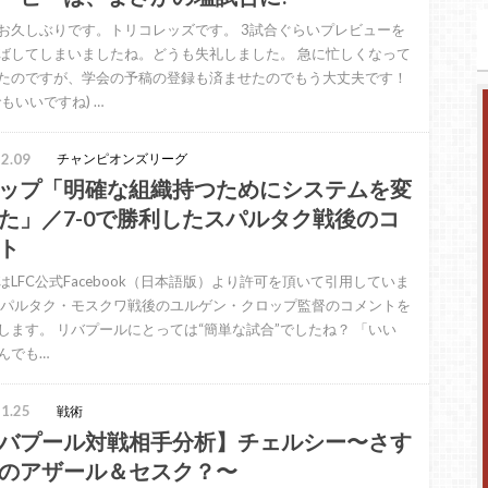
お久しぶりです。トリコレッズです。 3試合ぐらいプレビューを
ばしてしまいましたね。どうも失礼しました。 急に忙しくなって
たのですが、学会の予稿の登録も済ませたのでもう大丈夫です！
もいいですね) …
2.09
チャンピオンズリーグ
ップ「明確な組織持つためにシステムを変
た」／7-0で勝利したスパルタク戦後のコ
ト
はLFC公式Facebook（日本語版）より許可を頂いて引用していま
スパルタク・モスクワ戦後のユルゲン・クロップ監督のコメントを
します。 リバプールにとっては“簡単な試合”でしたね？ 「いい
んでも…
1.25
戦術
バプール対戦相手分析】チェルシー〜さす
のアザール＆セスク？〜