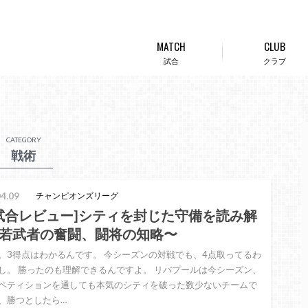
MATCH
CLUB
試合
クラブ
CATEGORY
戦術
4.09
チャンピオンズリーグ
L試合レビュー]シティを封じた守備を読み解
若武者の奮闘、闘将の知略〜
。3得点はわかるんです。 今シーズンの対戦でも、4点取ってるわ
し。 勝ったのも理解できるんですよ。 リバプールは今シーズン、
ペティションを通しても本気のシティを破った数少ないチームで
、勝つとしたら…