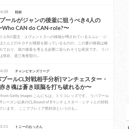
4.08
戦術
プールがジャンの後釜に狙うべき4人の
Who CAN do CAN-role?〜
リエAの盟主・ユヴェントスへの移籍が噂されているエムレ・ジ
ほとんどのＫＯＰが残留を願っているものの、この夏の移籍は確
れており、彼の後釜を考える必要に迫られそうな状況です。 リバ
は現在、逆三角形型の…
4.03
チャンピオンズリーグ
バプールCL対戦相手分析]マンチェスター・
赤き魂は蒼き頭脳を打ち破れるか〜
d from Getty Images こんにちは、トリコレッズです。 リバプール
09シーズン以来のCL,Round of 8マンチェスター・シティとの対戦
ています。 ここでプレミア勢対決というのも…
3.31
トニーのおっさん