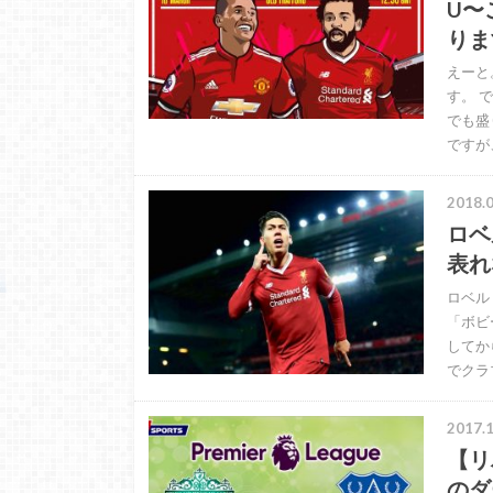
U〜
りま
えーと
す。 
でも盛
ですが
2018.0
ロベ
表れ
ロベル
「ボビ
してか
でクラ
2017.1
【リ
のダ