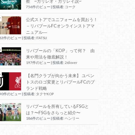
察 ~ガリレオ・ガリレイ説~
756件のビュー
|
投稿者:
コーク
公式ストアでユニフォームを買おう！
－リバプールFCオンラインストアマ
ニュアル―
283件のビュー
|
投稿者:
ITATSU
リバプールの「KOP」って何？ 由
来や用法を徹底解説！
197件のビュー
|
投稿者:
26lover
【名門クラブが向かう未来】 ユベン
トスのロゴ変更とリバプールFCのブ
ランド戦略
190件のビュー
|
投稿者:
タクヤKOP
リバプールを所有しているFSGと
は？〜FSGをさらっと紹介〜
186件のビュー
|
投稿者:
ヘンリー