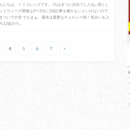
んにちは、トリコレッズです。 CLはきつい試合でしたね…僕とし
ッドウィーク開催は2〜3日に1回記事を書かないといけないので
きついです笑 でもまぁ、週末は重要なチェルシー戦！気合いを入
PL12節のウ…
4
5
6
7
>