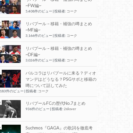
~FW編~
5,408件のビュー
|
投稿者:
コーク
リバプール – 移籍・補強の噂まとめ
~MF編~
3,166件のビュー
|
投稿者:
コーク
リバプール – 移籍・補強の噂まとめ
~DF編~
3,026件のビュー
|
投稿者:
コーク
バルコラはリバプールに来る？ディオ
マンデはどうなる？PSGサポと移籍の
噂について話してみた
,183件のビュー
|
投稿者:
コーク
リバプールFCの歴代No.7まとめ
936件のビュー
|
投稿者:
26lover
Suchmos『GAGA』の歌詞を徹底考