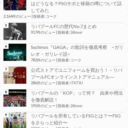
はどうなる？PSGサポと移籍の噂について話
してみた
2,164件のビュー
|
投稿者:
コーク
リバプールFCの歴代No.7まとめ
917件のビュー
|
投稿者:
26lover
Suchmos『GAGA』の歌詞を徹底考察 ~ガリ
レオ・ガリレイ説~
782件のビュー
|
投稿者:
コーク
公式ストアでユニフォームを買おう！－リバ
プールFCオンラインストアマニュアル―
286件のビュー
|
投稿者:
ITATSU
リバプールの「KOP」って何？ 由来や用法
を徹底解説！
195件のビュー
|
投稿者:
26lover
リバプールを所有しているFSGとは？〜FSG
をさらっと紹介〜