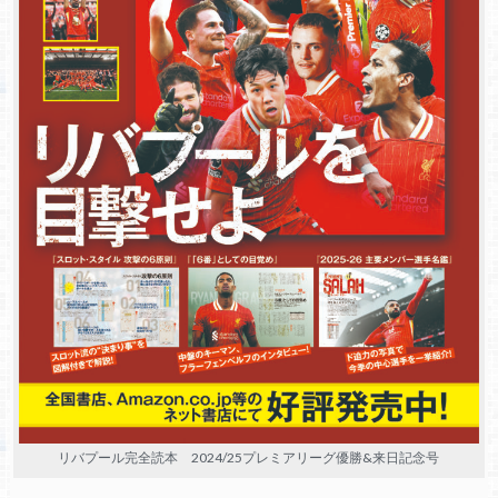
リバプール完全読本 2024/25プレミアリーグ優勝&来日記念号