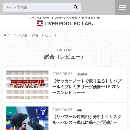
リバプールFCラボ – LFCサポーターの"情報"と"情熱"が集う場所
ホーム
試合
試合（レビュー）
CATEGORY
試合（レビュー）
2020.08.26
現地観戦
【サッカーノートで振り返る】リバプ
ールのプレミアリーグ優勝〜19-20シ
ーズンレビュー〜
2020.06.23
戦術
【リバプール対戦相手分析】クリスタ
ル・パレス〜現代に蘇った“恐竜”〜