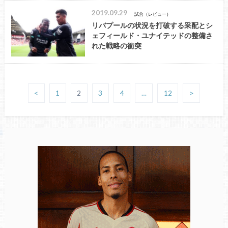
2019.09.29
試合（レビュー）
リバプールの状況を打破する采配とシ
ェフィールド・ユナイテッドの整備さ
れた戦略の衝突
<
1
2
3
4
…
12
>