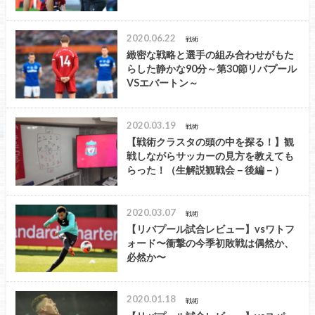
2020.06.22
戦術
緻密な戦略と選手の組み合わせがもた
らした静かな90分～第30節リバプール
VSエバートン～
2020.03.19
戦術
【戦術クラスタの頭の中を探る！】観
戦しながらサッカーの見方を教えても
らった！（生解説観戦会－後編－）
2020.03.07
戦術
【リバプール試合レビュー】vsワトフ
ォード〜衝撃の今季初敗戦は偶然か、
必然か〜
2020.01.18
戦術