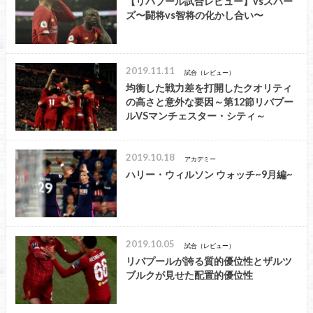
【リバプール試合レビュー】vsスパー
ズ〜闘将vs智将の化かし合い〜
2019.11.11
試合（レビュー）
均衡した戦力差を打開したクオリティ
の高さと意外な要因～第12節リバプー
ルVSマンチェスター・シティ～
2019.10.18
アカデミー
ハリー・ウィルソン ウォッチ~9月編~
2019.10.05
試合（レビュー）
リバプールが誇る質的優位性とザルツ
ブルクが見せた配置的優位性