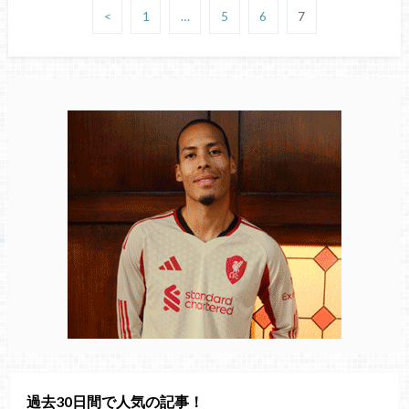
<
1
…
5
6
7
過去30日間で人気の記事！