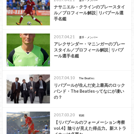
選手・メンバー
ナサニエル・クラインのプレースタイ
ル／プロフィール解説│リバプール選
手名鑑
2017.04.21
選手・メンバー
アレクサンダー・マニンガーのプレー
スタイル／プロフィール解説│リバプ
ール選手名鑑
2017.04.10
The Beatles
リバプールが生んだ史上最高のロック
バンド・The Beatlesってなにが凄い
の？
2017.03.20
戦術
【リバプールのフォーメーション考察
vol.4】陰りが見えた得点力。新ストラ