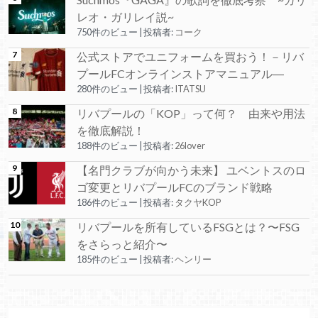
レオ・ガリレイ説~
750件のビュー
|
投稿者:
コーク
公式ストアでユニフォームを買おう！－リバ
プールFCオンラインストアマニュアル―
280件のビュー
|
投稿者:
ITATSU
リバプールの「KOP」って何？ 由来や用法
を徹底解説！
188件のビュー
|
投稿者:
26lover
【名門クラブが向かう未来】 ユベントスのロ
ゴ変更とリバプールFCのブランド戦略
186件のビュー
|
投稿者:
タクヤKOP
リバプールを所有しているFSGとは？〜FSG
をさらっと紹介〜
185件のビュー
|
投稿者:
ヘンリー