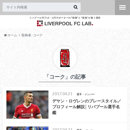
リバプールFCラボ – LFCサポーターの"情報"と"情熱"が集う場所
ホーム
投稿者 : コーク
「コーク」の記事
2017.04.21
選手・メンバー
デヤン・ロヴレンのプレースタイル／
プロフィール解説│リバプール選手名
鑑
2017.04.21