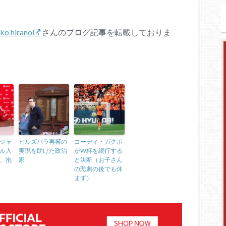
iko hirano
さんのブログ記事を転載しておりま
ジャ
ヒルズバラ再審の
コーディ・ガクポ
ル入
実現を助けた政治
がW杯を続行する
、抱
家
と決断（お子さん
の悲劇の後でも休
まず）