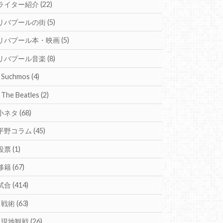
ライター紹介
(22)
リバプールの街
(5)
リバプール本・映画
(5)
リバプール音楽
(8)
Suchmos
(4)
The Beatles
(2)
小ネタ
(68)
平野コラム
(45)
投票
(1)
移籍
(67)
試合
(414)
戦術
(63)
現地観戦
(26)