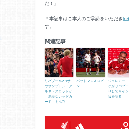
だ！」
＊本記事はご本人のご承諾をいただき
ke
す。
関連記事
リバプール2-1サ
バットマン＆ロビ
ジェレミー・
ウサンプトン：ア
ン
ケがリバプー
ルネ・スロットが
りしてサイン
「馬鹿なレッドカ
負を語る
ード」を批判