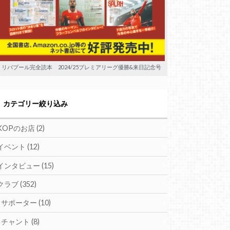
リバプール完全読本 2024/25プレミアリーグ優勝&来日記念号
カテゴリー絞り込み
KOPのお店
(2)
イベント
(12)
インタビュー
(15)
クラブ
(352)
サポーター
(10)
チャント
(8)