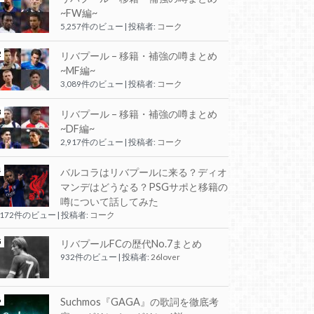
~FW編~
5,257件のビュー
|
投稿者:
コーク
リバプール – 移籍・補強の噂まとめ
~MF編~
3,089件のビュー
|
投稿者:
コーク
リバプール – 移籍・補強の噂まとめ
~DF編~
2,917件のビュー
|
投稿者:
コーク
バルコラはリバプールに来る？ディオ
マンデはどうなる？PSGサポと移籍の
噂について話してみた
,172件のビュー
|
投稿者:
コーク
リバプールFCの歴代No.7まとめ
932件のビュー
|
投稿者:
26lover
Suchmos『GAGA』の歌詞を徹底考