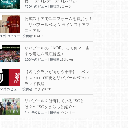
察 ~ガリレオ・ガリレイ説~
750件のビュー
|
投稿者:
コーク
公式ストアでユニフォームを買おう！
－リバプールFCオンラインストアマ
ニュアル―
280件のビュー
|
投稿者:
ITATSU
リバプールの「KOP」って何？ 由
来や用法を徹底解説！
188件のビュー
|
投稿者:
26lover
【名門クラブが向かう未来】 ユベン
トスのロゴ変更とリバプールFCのブ
ランド戦略
186件のビュー
|
投稿者:
タクヤKOP
リバプールを所有しているFSGと
は？〜FSGをさらっと紹介〜
185件のビュー
|
投稿者:
ヘンリー