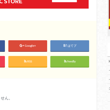
Google+
はてブ
RSS
feedly
ません。