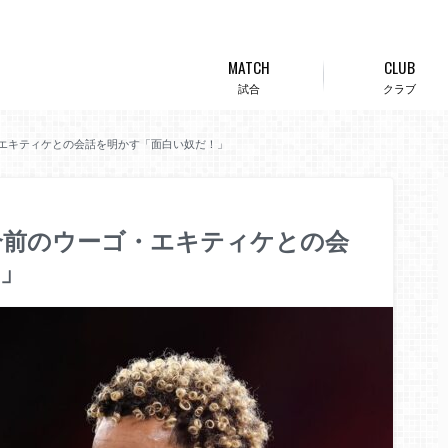
MATCH
CLUB
試合
クラブ
エキティケとの会話を明かす「面白い奴だ！」
合前のウーゴ・エキティケとの会
」