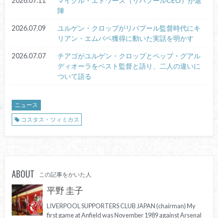
2026.07.11
マイクル・エドワーズ（リバプールCEO）が退
陣
2026.07.09
ユルゲン・クロップがリバプール監督時代にキ
リアン・エムバペ獲得に動いた実話を明かす
2026.07.07
チアゴがユルゲン・クロップとペップ・グアル
ディオーラをベスト監督と語り、二人の違いに
ついて語る
ニュース
コスタス・ツィミカス
ABOUT
この記事をかいた人
平野 圭子
LIVERPOOL SUPPORTERS CLUB JAPAN (chairman) My
first game at Anfield was November 1989 against Arsenal