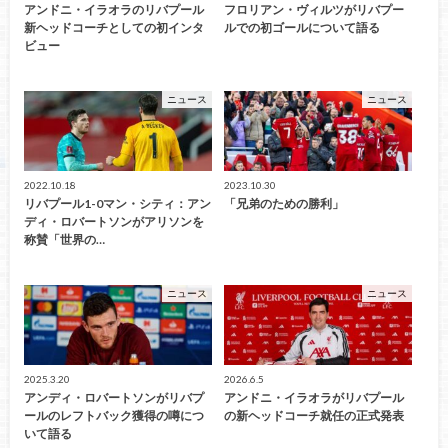
アンドニ・イラオラのリバプール
フロリアン・ヴィルツがリバプー
新ヘッドコーチとしての初インタ
ルでの初ゴールについて語る
ビュー
ニュース
ニュース
2022.10.18
2023.10.30
リバプール1-0マン・シティ：アン
「兄弟のための勝利」
ディ・ロバートソンがアリソンを
称賛「世界の…
ニュース
ニュース
2025.3.20
2026.6.5
アンディ・ロバートソンがリバプ
アンドニ・イラオラがリバプール
ールのレフトバック獲得の噂につ
の新ヘッドコーチ就任の正式発表
いて語る