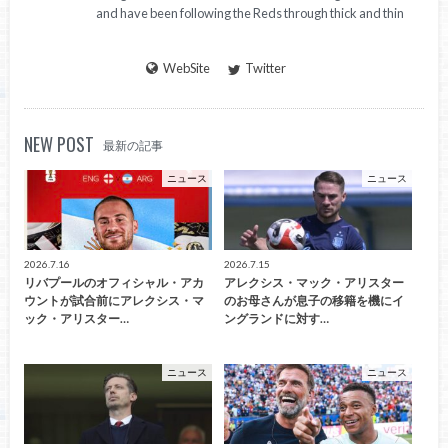
and have been following the Reds through thick and thin
WebSite
Twitter
NEW POST
最新の記事
ニュース
ニュース
2026.7.16
2026.7.15
リバプールのオフィシャル・アカ
アレクシス・マック・アリスター
ウントが試合前にアレクシス・マ
のお母さんが息子の移籍を機にイ
ック・アリスター…
ングランドに対す…
ニュース
ニュース