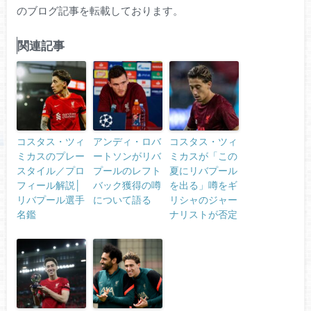
のブログ記事を転載しております。
関連記事
コスタス・ツィ
アンディ・ロバ
コスタス・ツィ
ミカスのプレー
ートソンがリバ
ミカスが「この
スタイル／プロ
プールのレフト
夏にリバプール
フィール解説│
バック獲得の噂
を出る」噂をギ
リバプール選手
について語る
リシャのジャー
名鑑
ナリストが否定