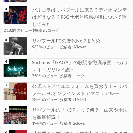
バルコラはリバプールに来る？ディオマンデ
はどうなる？PSGサポと移籍の噂について話
してみた
2,182件のビュー
|
投稿者:
コーク
リバプールFCの歴代No.7まとめ
935件のビュー
|
投稿者:
26lover
Suchmos『GAGA』の歌詞を徹底考察 ~ガリ
レオ・ガリレイ説~
750件のビュー
|
投稿者:
コーク
公式ストアでユニフォームを買おう！－リバ
プールFCオンラインストアマニュアル―
283件のビュー
|
投稿者:
ITATSU
リバプールの「KOP」って何？ 由来や用法
を徹底解説！
194件のビュー
|
投稿者:
26lover