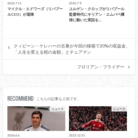
2026.7.11
2026.7.9
マイクル・エドワーズ（リバプー
ユルゲン・クロップがリバプール
ルCEO）が退陣
監督時代にキリアン・エムバペ獲
得に動いた実話を…
クィビーン・ケレハーの古巣が今回の移籍で20%の収益金、
「人生を変える程の金額」とチェアマン
フロリアン・フライデー
RECOMMEND
こちらの記事も人気です。
ニュース
ニュース
2026.6.6
2025.12.31