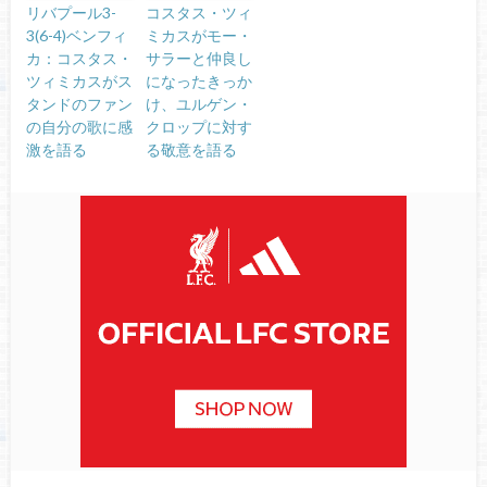
リバプール3-
コスタス・ツィ
3(6-4)ベンフィ
ミカスがモー・
カ：コスタス・
サラーと仲良し
ツィミカスがス
になったきっか
タンドのファン
け、ユルゲン・
の自分の歌に感
クロップに対す
激を語る
る敬意を語る