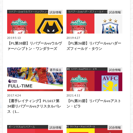
試合情報
試合情報
2019.5.13
2019.4.27
【PL第38節】リバプールvsウルヴ
【PL第36節】リバプールvsハダー
ァーハンプトン・ワンダラーズ
ズフィールド・タウン
選手採点
試合情報
2017.4.24
2021.4.11
【選手レイティング】PL1617 第
【PL第31節】リバプールvsアスト
34節リバプールvsクリスタルパレ
ン・ビラ
ス（1…
試合情報
試合情報