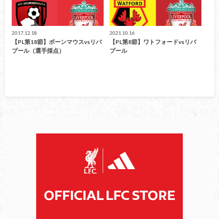
2017.12.18
2021.10.16
【PL第18節】ボーンマウスvsリバ
【PL第8節】ワトフォードvsリバ
プール（選手採点）
プール