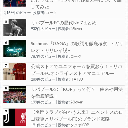
してみた
2,165件のビュー
|
投稿者:
コーク
リバプールFCの歴代No.7まとめ
932件のビュー
|
投稿者:
26lover
Suchmos『GAGA』の歌詞を徹底考察 ~ガリ
レオ・ガリレイ説~
787件のビュー
|
投稿者:
コーク
公式ストアでユニフォームを買おう！－リバ
プールFCオンラインストアマニュアル―
289件のビュー
|
投稿者:
ITATSU
リバプールの「KOP」って何？ 由来や用法
を徹底解説！
199件のビュー
|
投稿者:
26lover
【名門クラブが向かう未来】 ユベントスのロ
ゴ変更とリバプールFCのブランド戦略
191件のビュー
|
投稿者:
タクヤKOP