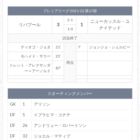
プレミアリーグ 2021-22 第17節
2-1
ニューカッスル・ユ
3
1
リバプール
ナイテッド
1-0
試合終了
ディオゴ・ジョタ
21′
7′
ジョンジョ・シェルビー
モハメド・サラー
25′
得点
トレント・アレクサンダ
87′
ー＝アーノルド
スターティングメンバー
GK
1
アリソン
DF
5
イブラヒマ・コナテ
DF
26
アンドリュー・ロバートソン
DF
32
ジョエル・マティプ