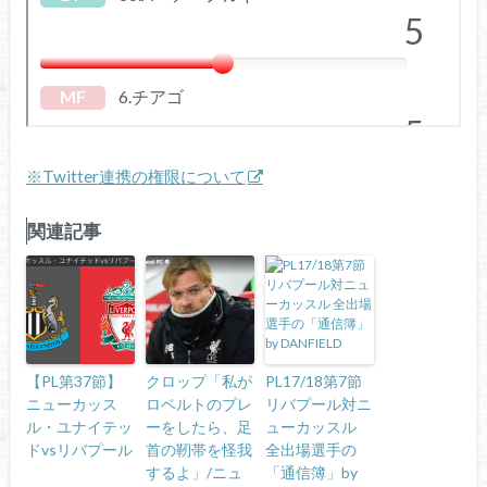
※Twitter連携の権限について
関連記事
【PL第37節】
クロップ「私が
PL17/18第7節
ニューカッス
ロベルトのプレ
リバプール対ニ
ル・ユナイテッ
ーをしたら、足
ューカッスル
ドvsリバプール
首の靭帯を怪我
全出場選手の
するよ」/ニュ
「通信簿」by