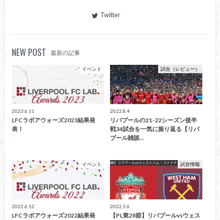
Twitter
NEW POST
最新の記事
イベント
試合（レビュー）
2023.6.11
2022.8.4
LFCラボアウォーズ2023結果発
リバプールの21-22シーズン後半
表！
戦34試合を一気に振り返る【リバ
プール雑談…
イベント
試合情報
2022.6.12
2022.3.6
LFCラボアウォーズ2022結果発
【PL第28節】リバプールvsウェス