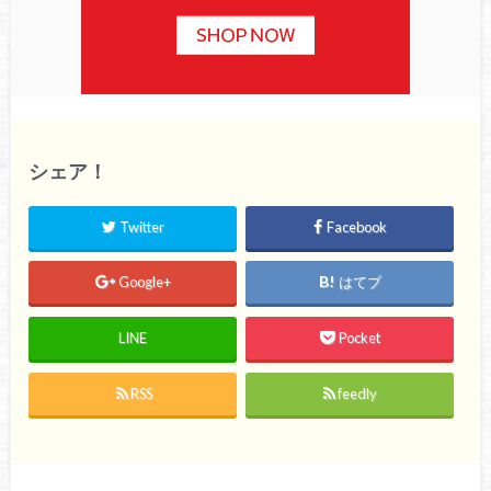
シェア！
Twitter
Facebook
Google+
はてブ
LINE
Pocket
RSS
feedly