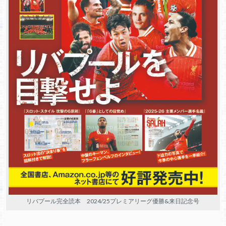
リバプール完全読本 2024/25プレミアリーグ優勝&来日記念号