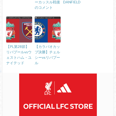
ーカッスル戦後
DANFIELD
のコメント
【PL第28節】
【カラバオカッ
リバプールvsウ
プ決勝】チェル
ェストハム・ユ
シーvsリバプー
ナイテッド
ル