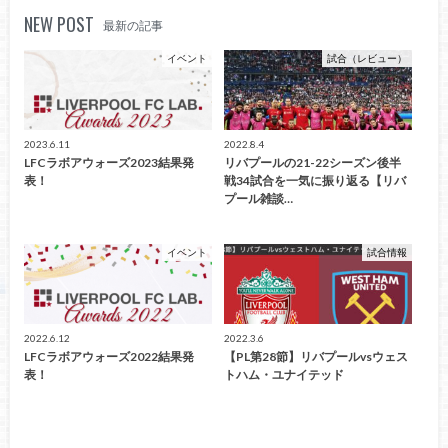
NEW POST
最新の記事
イベント
試合（レビュー）
2023.6.11
2022.8.4
LFCラボアウォーズ2023結果発
リバプールの21-22シーズン後半
表！
戦34試合を一気に振り返る【リバ
プール雑談…
イベント
試合情報
2022.6.12
2022.3.6
LFCラボアウォーズ2022結果発
【PL第28節】リバプールvsウェス
表！
トハム・ユナイテッド