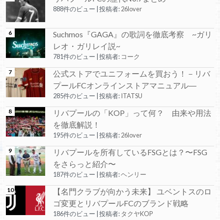
888件のビュー
|
投稿者:
26lover
Suchmos『GAGA』の歌詞を徹底考察 ~ガリ
レオ・ガリレイ説~
781件のビュー
|
投稿者:
コーク
公式ストアでユニフォームを買おう！－リバ
プールFCオンラインストアマニュアル―
285件のビュー
|
投稿者:
ITATSU
リバプールの「KOP」って何？ 由来や用法
を徹底解説！
195件のビュー
|
投稿者:
26lover
リバプールを所有しているFSGとは？〜FSG
をさらっと紹介〜
187件のビュー
|
投稿者:
ヘンリー
【名門クラブが向かう未来】 ユベントスのロ
ゴ変更とリバプールFCのブランド戦略
186件のビュー
|
投稿者:
タクヤKOP