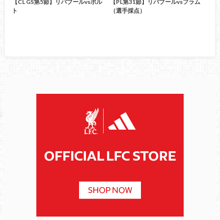
【CL GS第5節】リバプールvsポル
【PL第31節】リバプールvsフラム
ト
（選手採点）