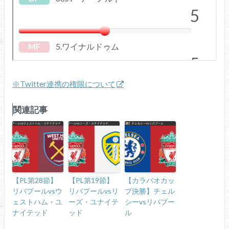
※Twitter連携の権限について
関連記事
【PL第28節】
【PL第19節】
【カラバオカッ
リバプールvsウ
リバプールvsリ
プ決勝】チェル
ェストハム・ユ
ーズ・ユナイテ
シーvsリバプー
ナイテッド
ッド
ル