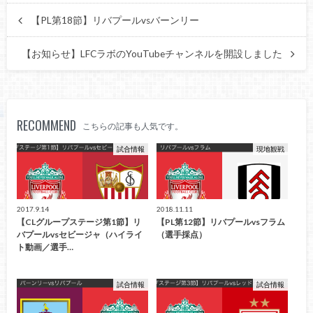
【PL第18節】リバプールvsバーンリー
【お知らせ】LFCラボのYouTubeチャンネルを開設しました
RECOMMEND
こちらの記事も人気です。
試合情報
現地観戦
2017.9.14
2018.11.11
【CLグループステージ第1節】リ
【PL第12節】リバプールvsフラム
バプールvsセビージャ（ハイライ
（選手採点）
ト動画／選手…
試合情報
試合情報