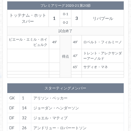
プレミアリーグ 2020-21 第20節
0-1
トッテナム・ホット
1
3
リバプール
スパー
0-2
試合終了
ピエール・エミル・ホイ
49′
49′
ロベルト・フィルミーノ
ビュルク
トレント・アレクサンダ
47′
得点
ーアーノルド
65′
サディオ・マネ
スターティングメンバー
GK
1
アリソン・ベッカー
DF
14
ジョーダン・ヘンダーソン
DF
32
ジョエル・マティプ
DF
26
アンドリュー・ロバーートソン