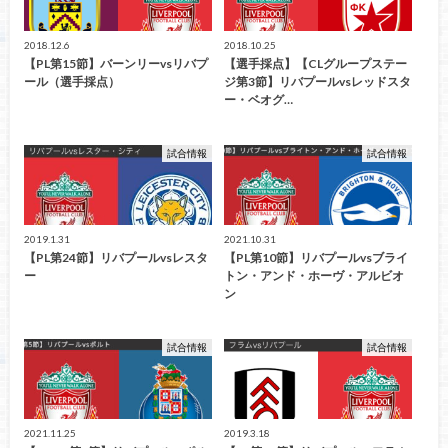
2018.12.6
2018.10.25
【PL第15節】バーンリーvsリバプ
【選手採点】【CLグループステー
ール（選手採点）
ジ第3節】リバプールvsレッドスタ
ー・ベオグ…
試合情報
試合情報
2019.1.31
2021.10.31
【PL第24節】リバプールvsレスタ
【PL第10節】リバプールvsブライ
ー
トン・アンド・ホーヴ・アルビオ
ン
試合情報
試合情報
2021.11.25
2019.3.18