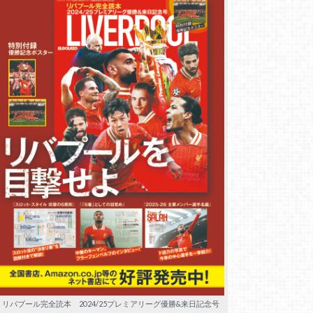
リバプール完全読本 2024/25プレミアリーグ優勝&来日記念号