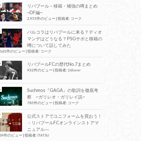
リバプール – 移籍・補強の噂まとめ
~DF編~
2,955件のビュー
|
投稿者:
コーク
バルコラはリバプールに来る？ディオ
マンデはどうなる？PSGサポと移籍の
噂について話してみた
,165件のビュー
|
投稿者:
コーク
リバプールFCの歴代No.7まとめ
932件のビュー
|
投稿者:
26lover
Suchmos『GAGA』の歌詞を徹底考
察 ~ガリレオ・ガリレイ説~
785件のビュー
|
投稿者:
コーク
公式ストアでユニフォームを買おう！
－リバプールFCオンラインストアマ
ニュアル―
289件のビュー
|
投稿者:
ITATSU