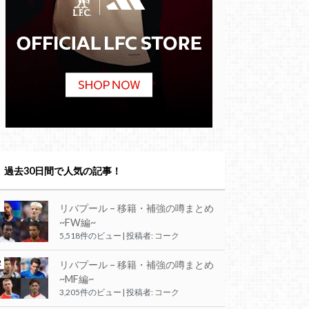
過去30日間で人気の記事！
リバプール – 移籍・補強の噂まとめ
~FW編~
5,518件のビュー
|
投稿者:
コーク
リバプール – 移籍・補強の噂まとめ
~MF編~
3,205件のビュー
|
投稿者:
コーク