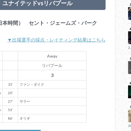
・ユナイテッドvsリバプール
オフ（日本時間） セント・ジェームズ・パーク
▼出場選手の採点・レイティング結果はこちら
2
Away
リバプール
3
13′
ファン・ダイク
u
20′
27′
サラー
n
53′
86′
オリギ