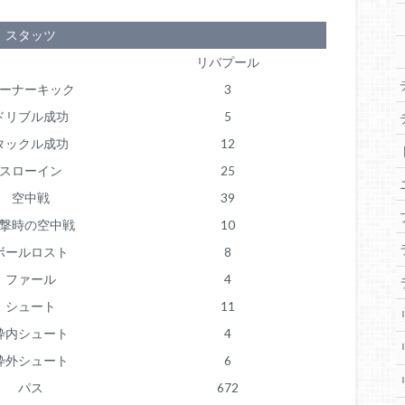
スタッツ
リバプール
ーナーキック
3
ドリブル成功
5
タックル成功
12
スローイン
25
空中戦
39
撃時の空中戦
10
ボールロスト
8
ファール
4
シュート
11
枠内シュート
4
枠外シュート
6
パス
672