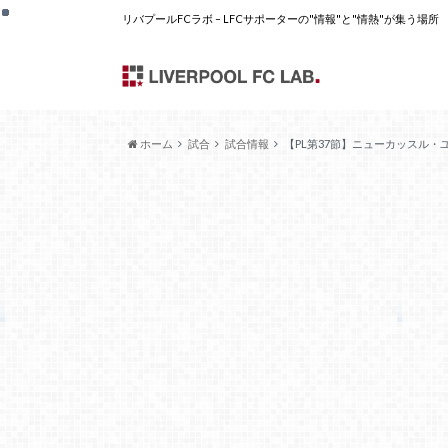
リバプールFCラボ – LFCサポーターの"情報"と"情熱"が集う場所
ホーム
試合
試合情報
【PL第37節】ニューカッスル・