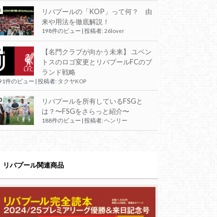
リバプールの「KOP」って何？ 由
来や用法を徹底解説！
198件のビュー
|
投稿者:
26lover
【名門クラブが向かう未来】 ユベン
トスのロゴ変更とリバプールFCのブ
ランド戦略
191件のビュー
|
投稿者:
タクヤKOP
リバプールを所有しているFSGと
は？〜FSGをさらっと紹介〜
188件のビュー
|
投稿者:
ヘンリー
リバプール関連商品