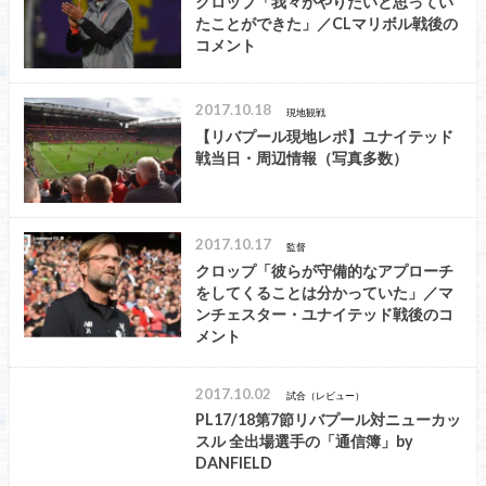
クロップ「我々がやりたいと思ってい
たことができた」／CLマリボル戦後の
コメント
2017.10.18
現地観戦
【リバプール現地レポ】ユナイテッド
戦当日・周辺情報（写真多数）
2017.10.17
監督
クロップ「彼らが守備的なアプローチ
をしてくることは分かっていた」／マ
ンチェスター・ユナイテッド戦後のコ
メント
2017.10.02
試合（レビュー）
PL17/18第7節リバプール対ニューカッ
スル 全出場選手の「通信簿」by
DANFIELD