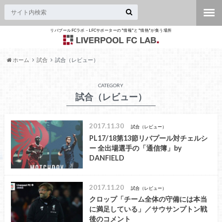
リバプールFCラボ – LFCサポーターの"情報"と"情熱"が集う場所
ホーム
試合
試合（レビュー）
CATEGORY
試合（レビュー）
2017.11.30
試合（レビュー）
PL17/18第13節リバプール対チェルシ
ー 全出場選手の「通信簿」by
DANFIELD
2017.11.20
試合（レビュー）
クロップ「チーム全体の守備には本当
に満足している」／サウサンプトン戦
後のコメント