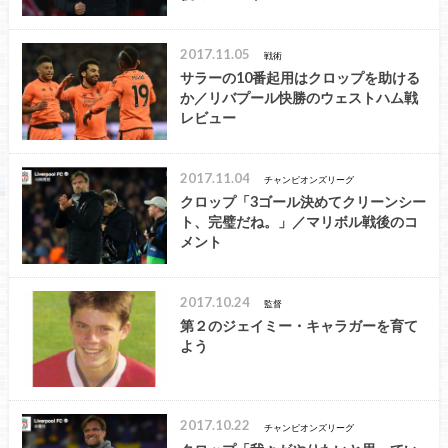
2017.11.05
戦術
サラーの10番起用はクロップを助ける
か／リバプール快勝のウェストハム戦
レビュー
2017.11.04
チャンピオンズリーグ
クロップ「3ゴール決めてクリーンシー
ト、完璧だね。」／マリボル戦後のコ
メント
2017.10.24
監督
第２のジェイミー・キャラガーを育て
よう
2017.10.22
チャンピオンズリーグ