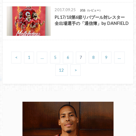
2017.09.25
試合（レビュー）
PL17/18第6節リバプール対レスター
全出場選手の「通信簿」by DANFIELD
<
1
…
5
6
7
8
9
…
12
>