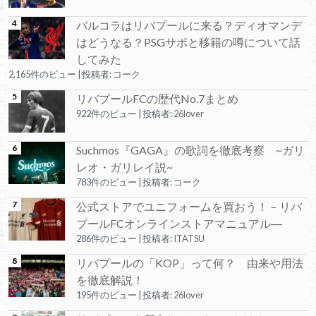
バルコラはリバプールに来る？ディオマンデ
はどうなる？PSGサポと移籍の噂について話
してみた
2,165件のビュー
|
投稿者:
コーク
リバプールFCの歴代No.7まとめ
922件のビュー
|
投稿者:
26lover
Suchmos『GAGA』の歌詞を徹底考察 ~ガリ
レオ・ガリレイ説~
783件のビュー
|
投稿者:
コーク
公式ストアでユニフォームを買おう！－リバ
プールFCオンラインストアマニュアル―
286件のビュー
|
投稿者:
ITATSU
リバプールの「KOP」って何？ 由来や用法
を徹底解説！
195件のビュー
|
投稿者:
26lover