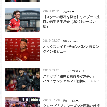
2020.12.31
アカデミー
【スターの原石を探せ】リバプール注
目の若手選手紹介（20-21シーズン
版）
2019.08.27
選手・メンバー
オックスレイド=チェンバレン 超ロン
グインタビュー
2018.09.21
チャンピオンズリーグ
クロップ「組織と気持ちが大事」/ CL
パリ・サンジェルマン戦後のコメント
2018.07.28
試合（レビュー）
クロップ「プレシーズンは困難な状況