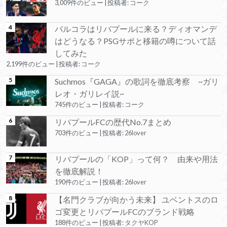
3,009件のビュー
|
投稿者:
コーク
バルコラはリバプールに来る？ディオマンデ
はどうなる？PSGサポと移籍の噂について話
してみた
2,199件のビュー
|
投稿者:
コーク
Suchmos『GAGA』の歌詞を徹底考察 ~ガリ
レオ・ガリレイ説~
745件のビュー
|
投稿者:
コーク
リバプールFCの歴代No.7まとめ
703件のビュー
|
投稿者:
26lover
リバプールの「KOP」って何？ 由来や用法
を徹底解説！
190件のビュー
|
投稿者:
26lover
【名門クラブが向かう未来】 ユベントスのロ
ゴ変更とリバプールFCのブランド戦略
188件のビュー
|
投稿者:
タクヤKOP