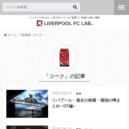
リバプールFCラボ – LFCサポーターの"情報"と"情熱"が集う場所
ホーム
投稿者 : コーク
「コーク」の記事
2025.06.21
移籍
リバプール – 過去の移籍・補強の噂ま
とめ ~DF編~
2025.06.21