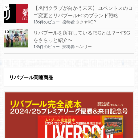
【名門クラブが向かう未来】 ユベントスのロ
ゴ変更とリバプールFCのブランド戦略
186件のビュー
|
投稿者:
タクヤKOP
リバプールを所有しているFSGとは？〜FSG
をさらっと紹介〜
185件のビュー
|
投稿者:
ヘンリー
リバプール関連商品