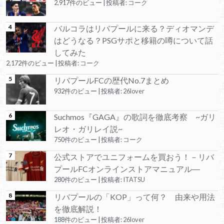
2,917件のビュー
|
投稿者:
コーク
バルコラはリバプールに来る？ディオマンデ
はどうなる？PSGサポと移籍の噂について話
してみた
2,172件のビュー
|
投稿者:
コーク
リバプールFCの歴代No.7まとめ
932件のビュー
|
投稿者:
26lover
Suchmos『GAGA』の歌詞を徹底考察 ~ガリ
レオ・ガリレイ説~
750件のビュー
|
投稿者:
コーク
公式ストアでユニフォームを買おう！－リバ
プールFCオンラインストアマニュアル―
280件のビュー
|
投稿者:
ITATSU
リバプールの「KOP」って何？ 由来や用法
を徹底解説！
188件のビュー
|
投稿者:
26lover