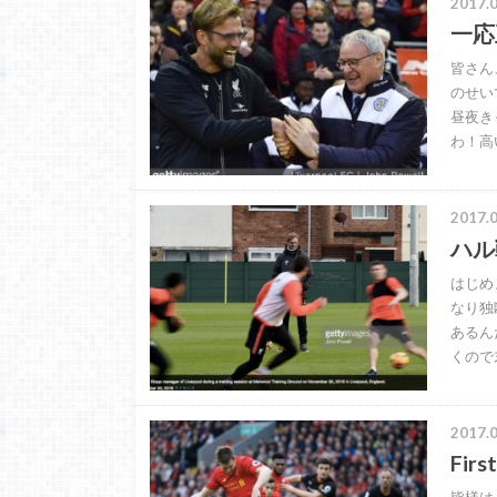
2017.0
一応
皆さん
のせい
昼夜き
わ！高
2017.0
ハル
はじめ
なり独
あるん
くので
2017.0
Fir