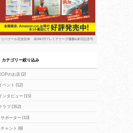
リバプール完全読本 2024/25プレミアリーグ優勝&来日記念号
カテゴリー絞り込み
KOPのお店
(2)
イベント
(12)
インタビュー
(15)
クラブ
(352)
サポーター
(10)
チャント
(8)