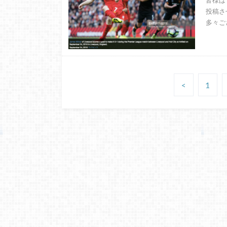
皆様は
投稿さ
多々ご
<
1