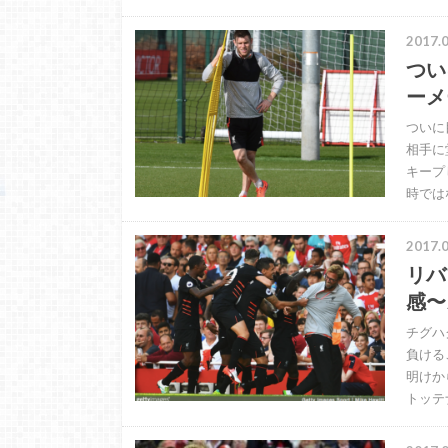
2017.0
つい
ーメ
ついに
相手に
キープ
時では
2017.0
リバ
感〜
チグハ
負ける
明けか
トッテ