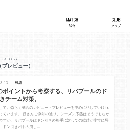
MATCH
CLUB
試合
クラブ
CATEGORY
（プレビュー）
3.13
戦術
のポイントから考察する、リバプールのド
きチーム対策。
して。恐らく試合のレビュー・プレビューを中心に話していけれ
っています。 皆さんご存知の通り、シーズン序盤はそうでもなか
ですが、リバプールはドン引きの相手に対しての戦績が非常に悪
。ドン引き相手の崩し…