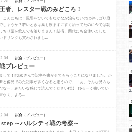
2.26
試合（プレビュー）
王者、レスター戦のみどころ！
、こんにちは！風邪をひいてもなかなか治らないのはやっぱり歳
でしょうか？若いときは薬も飲まずにすぐ治ってたのに今では朝
っちり薬を飲んでも治りません！結構、薬代にも金使いました
いドリンクも買わされまし…
2.04
試合（プレビュー）
戦プレビュー
まして！lfclabさんで記事を書かせてもらうことになりました。か
断と偏見でみた記事が多くなると思うので、「あ、そんな見方も
だなー」みたいな感じで読んでください(笑) ゆるーく書いてい
2
末永く、よろ…
2.04
試合（プレビュー）
st step ～ハルシティ戦の考察～