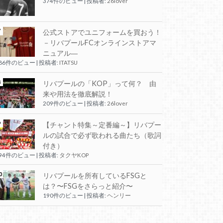
374件のビュー
|
投稿者:
26lover
公式ストアでユニフォームを買おう！
－リバプールFCオンラインストアマ
ニュアル―
286件のビュー
|
投稿者:
ITATSU
リバプールの「KOP」って何？ 由
来や用法を徹底解説！
209件のビュー
|
投稿者:
26lover
【チャント特集～定番編～】リバプー
ルの試合で必ず歌われる曲たち（歌詞
付き）
194件のビュー
|
投稿者:
タクヤKOP
リバプールを所有しているFSGと
は？〜FSGをさらっと紹介〜
190件のビュー
|
投稿者:
ヘンリー