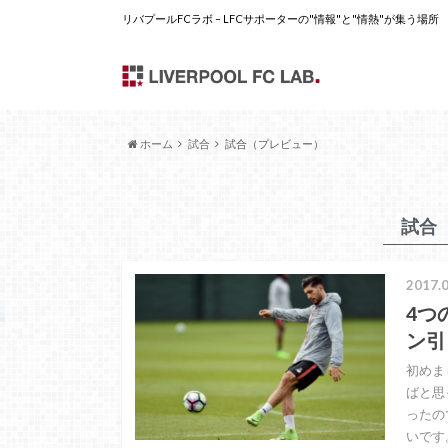
リバプールFCラボ – LFCサポーターの"情報"と"情熱"が集う場所
ホーム
試合
試合（プレビュー）
試合
2017.0
4つ
ン引
初めま
ばと思
ったの
いです