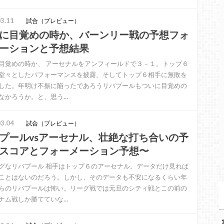
3.11
試合（プレビュー）
に目覚めの時か、バーンリー戦の予想フォ
ーションと予想結果
目覚めの時か、 アーセナルをアンフィールドで３－１。トップ６
堂々としたパフォーマンスを披露、そしてトップ６相手に無敗を
した。年明け不振に陥ったであろうリバプールもついに目覚めの
なかろうか。と、思う…
3.04
試合（プレビュー）
プールvsアーセナル、壮絶な打ち合いの予
スコアとフォーメーション予想〜
グなリバプール 相手はトップ６のアーセナル。データだけ見れば
ことはないのだろう。しかし、そのデータも不安になるくらい年
らのリバプールは怖い。リーグ戦では元旦のシティ戦とこの前の
ナム戦しか勝てていな…