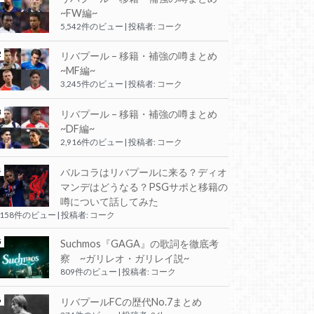
~FW編~
5,542件のビュー
|
投稿者:
コーク
リバプール – 移籍・補強の噂まとめ
~MF編~
3,245件のビュー
|
投稿者:
コーク
リバプール – 移籍・補強の噂まとめ
~DF編~
2,916件のビュー
|
投稿者:
コーク
バルコラはリバプールに来る？ディオ
マンデはどうなる？PSGサポと移籍の
噂について話してみた
,158件のビュー
|
投稿者:
コーク
Suchmos『GAGA』の歌詞を徹底考
察 ~ガリレオ・ガリレイ説~
809件のビュー
|
投稿者:
コーク
リバプールFCの歴代No.7まとめ