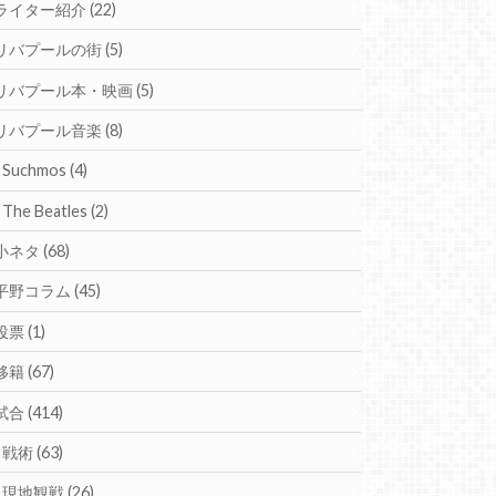
ライター紹介
(22)
リバプールの街
(5)
リバプール本・映画
(5)
リバプール音楽
(8)
Suchmos
(4)
The Beatles
(2)
小ネタ
(68)
平野コラム
(45)
投票
(1)
移籍
(67)
試合
(414)
戦術
(63)
現地観戦
(26)