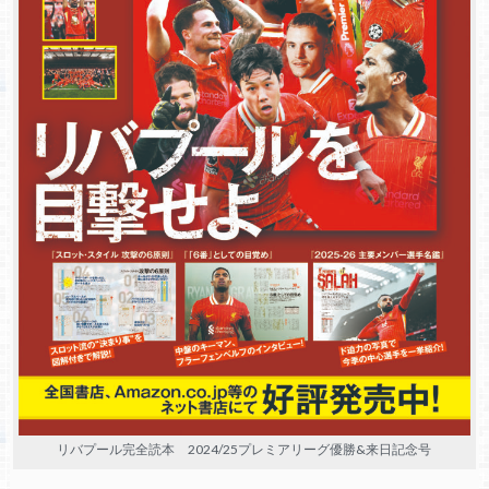
リバプール完全読本 2024/25プレミアリーグ優勝&来日記念号