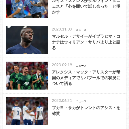
ルイス・スアレスがダルウィン・ヌニ
ェスと「心を開いて話し合った」と明
かす
2023.11.03
ニュース
マルセル・デサイーがイブラヒマ・コ
ナテはウィリアン・サリバより上と語
る
2023.09.19
ニュース
アレクシス・マック・アリスターが母
国のメディアでリバプールでの状況に
ついて語る
2023.06.21
ニュース
ブカヨ・サカがトレントのアシストを
称賛