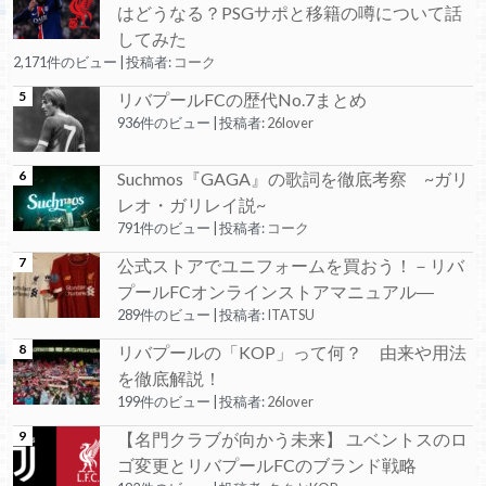
はどうなる？PSGサポと移籍の噂について話
してみた
2,171件のビュー
|
投稿者:
コーク
リバプールFCの歴代No.7まとめ
936件のビュー
|
投稿者:
26lover
Suchmos『GAGA』の歌詞を徹底考察 ~ガリ
レオ・ガリレイ説~
791件のビュー
|
投稿者:
コーク
公式ストアでユニフォームを買おう！－リバ
プールFCオンラインストアマニュアル―
289件のビュー
|
投稿者:
ITATSU
リバプールの「KOP」って何？ 由来や用法
を徹底解説！
199件のビュー
|
投稿者:
26lover
【名門クラブが向かう未来】 ユベントスのロ
ゴ変更とリバプールFCのブランド戦略