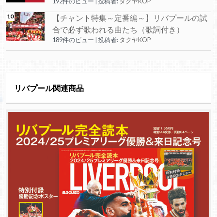
192件のビュー
|
投稿者:
タクヤKOP
【チャント特集～定番編～】リバプールの試
合で必ず歌われる曲たち（歌詞付き）
189件のビュー
|
投稿者:
タクヤKOP
リバプール関連商品