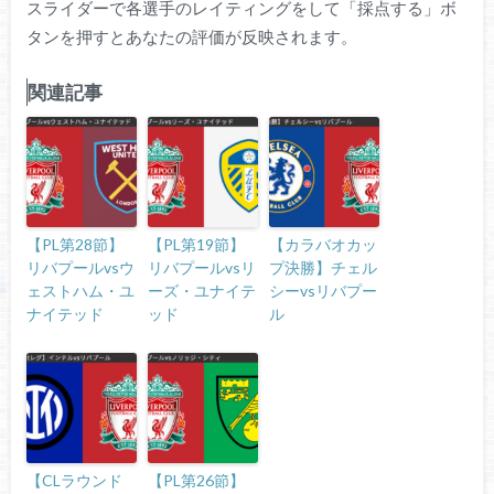
スライダーで各選手のレイティングをして「採点する」ボ
タンを押すとあなたの評価が反映されます。
関連記事
【PL第28節】
【PL第19節】
【カラバオカッ
リバプールvsウ
リバプールvsリ
プ決勝】チェル
ェストハム・ユ
ーズ・ユナイテ
シーvsリバプー
ナイテッド
ッド
ル
【CLラウンド
【PL第26節】