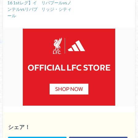
16 1stレグ】イ
リバプールvsノ
ンテルvsリバプ
リッジ・シティ
ール
シェア！