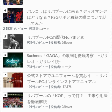
バルコラはリバプールに来る？ディオマンデ
はどうなる？PSGサポと移籍の噂について話
してみた
2,183件のビュー
|
投稿者:
コーク
リバプールFCの歴代No.7まとめ
936件のビュー
|
投稿者:
26lover
Suchmos『GAGA』の歌詞を徹底考察 ~ガリ
レオ・ガリレイ説~
731件のビュー
|
投稿者:
コーク
公式ストアでユニフォームを買おう！－リバ
プールFCオンラインストアマニュアル―
197件のビュー
|
投稿者:
ITATSU
リバプールの「KOP」って何？ 由来や用法
を徹底解説！
191件のビュー
|
投稿者:
26lover