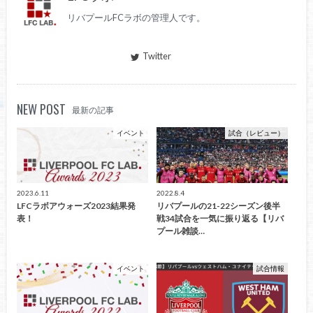
リバプールFCラボの管理人です。
Twitter
NEW POST
最新の記事
イベント
試合（レビュー）
2023.6.11
2022.8.4
LFCラボアウォーズ2023結果発
リバプールの21-22シーズン後半
表！
戦34試合を一気に振り返る【リバ
プール雑談…
イベント
試合情報