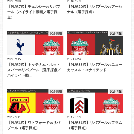
2018.9.30
2018.12.30
【PL第7節】チェルシーvsリバプ
【PL第20節】リバプールvsアーセ
ール（ハイライト動画／選手採
ナル（選手採点）
点）
試合情報
試合情報
2018.9.15
2021.4.24
【PL第5節】トッテナム・ホット
【PL第33節】リバプールvsニュー
スパーvsリバプール（選手採点／
カッスル・ユナイテッド
ハイライト動…
試合情報
試合情報
2017.8.11
2019.3.18
【PL第1節】ワトフォードvsリバ
【PL第31節】リバプールvsフラム
プール（選手採点）
（選手採点）