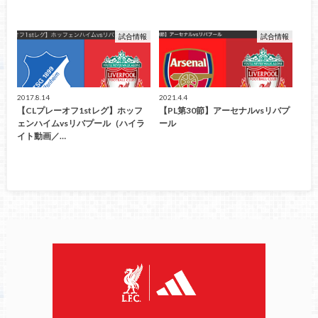
試合情報
試合情報
2017.8.14
2021.4.4
【CLプレーオフ1stレグ】ホッフ
【PL第30節】アーセナルvsリバプ
ェンハイムvsリバプール（ハイラ
ール
イト動画／…