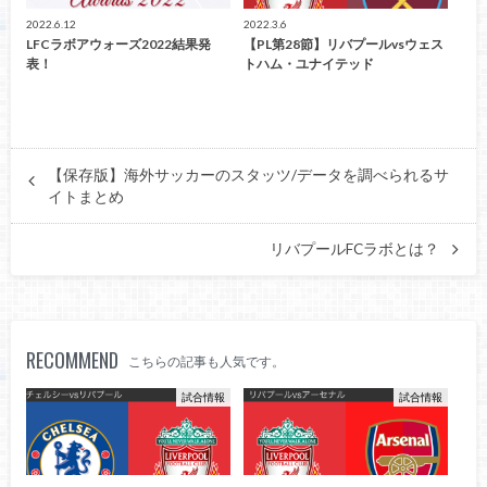
2022.6.12
2022.3.6
LFCラボアウォーズ2022結果発
【PL第28節】リバプールvsウェス
表！
トハム・ユナイテッド
【保存版】海外サッカーのスタッツ/データを調べられるサ
イトまとめ
リバプールFCラボとは？
RECOMMEND
こちらの記事も人気です。
試合情報
試合情報