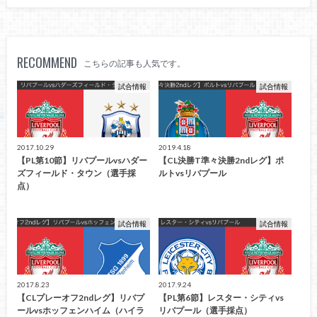
RECOMMEND
こちらの記事も人気です。
試合情報
試合情報
2017.10.29
2019.4.18
【PL第10節】リバプールvsハダー
【CL決勝T準々決勝2ndレグ】ポ
ズフィールド・タウン（選手採
ルトvsリバプール
点）
試合情報
試合情報
2017.8.23
2017.9.24
【CLプレーオフ2ndレグ】リバプ
【PL第6節】レスター・シティvs
ールvsホッフェンハイム（ハイラ
リバプール（選手採点）