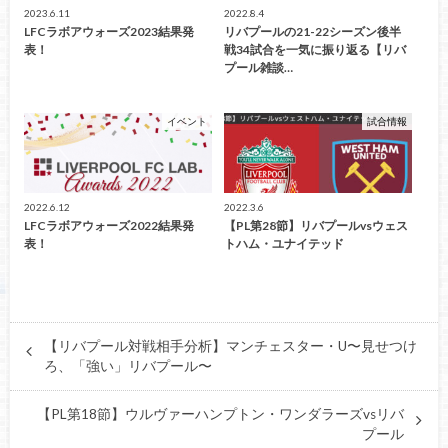
2023.6.11
2022.8.4
LFCラボアウォーズ2023結果発
リバプールの21-22シーズン後半
表！
戦34試合を一気に振り返る【リバ
プール雑談…
イベント
試合情報
2022.6.12
2022.3.6
LFCラボアウォーズ2022結果発
【PL第28節】リバプールvsウェス
表！
トハム・ユナイテッド
【リバプール対戦相手分析】マンチェスター・U〜見せつけ
ろ、「強い」リバプール〜
【PL第18節】ウルヴァーハンプトン・ワンダラーズvsリバ
プール