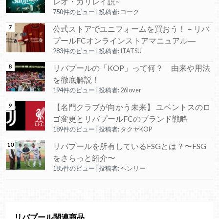
レオ・ガリレイ説~
750件のビュー
|
投稿者:
コーク
公式ストアでユニフォームを買おう！－リバ
プールFCオンラインストアマニュアル―
283件のビュー
|
投稿者:
ITATSU
リバプールの「KOP」って何？ 由来や用法
を徹底解説！
194件のビュー
|
投稿者:
26lover
【名門クラブが向かう未来】 ユベントスのロ
ゴ変更とリバプールFCのブランド戦略
189件のビュー
|
投稿者:
タクヤKOP
リバプールを所有しているFSGとは？〜FSG
をさらっと紹介〜
185件のビュー
|
投稿者:
ヘンリー
リバプール関連商品