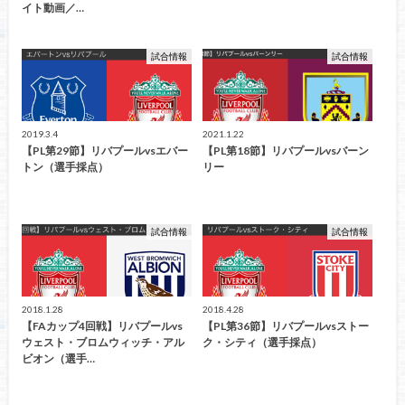
イト動画／…
試合情報
試合情報
2019.3.4
2021.1.22
【PL第29節】リバプールvsエバー
【PL第18節】リバプールvsバーン
トン（選手採点）
リー
試合情報
試合情報
2018.1.28
2018.4.28
【FAカップ4回戦】リバプールvs
【PL第36節】リバプールvsストー
ウェスト・ブロムウィッチ・アル
ク・シティ（選手採点）
ビオン（選手…