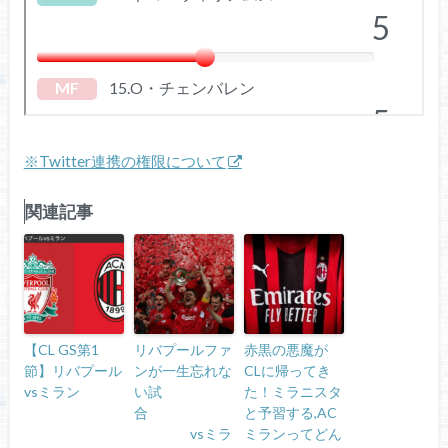
※Twitter連携の権限について
関連記事
【CL GS第1
リバプールファ
赤黒の悪魔が
節】リバプール
ンが一生忘れな
CLに帰ってき
vsミラン
い試
た！ミラニスタ
合
と予習する,AC
vsミラ
ミランってどん