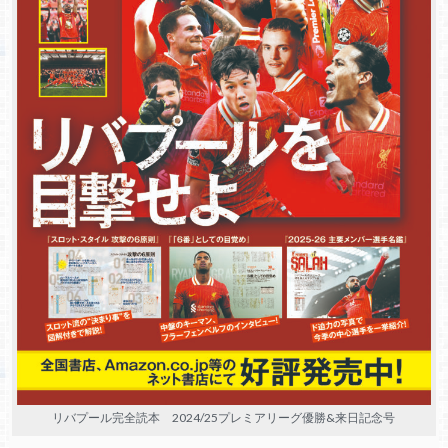
リバプール完全読本 2024/25プレミアリーグ優勝&来日記念号