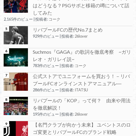
はどうなる？PSGサポと移籍の噂について話
してみた
2,165件のビュー
|
投稿者:
コーク
リバプールFCの歴代No.7まとめ
929件のビュー
|
投稿者:
26lover
Suchmos『GAGA』の歌詞を徹底考察 ~ガリ
レオ・ガリレイ説~
783件のビュー
|
投稿者:
コーク
公式ストアでユニフォームを買おう！－リバ
プールFCオンラインストアマニュアル―
286件のビュー
|
投稿者:
ITATSU
リバプールの「KOP」って何？ 由来や用法
を徹底解説！
195件のビュー
|
投稿者:
26lover
【名門クラブが向かう未来】 ユベントスのロ
ゴ変更とリバプールFCのブランド戦略