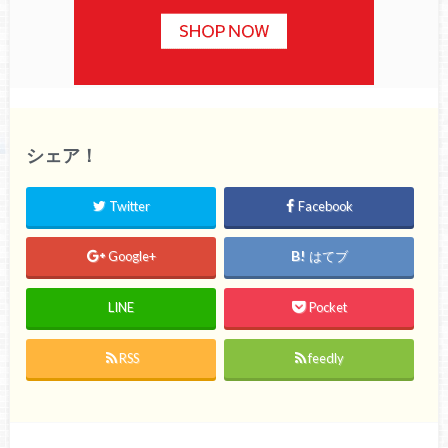
シェア！
Twitter
Facebook
Google+
はてブ
LINE
Pocket
RSS
feedly