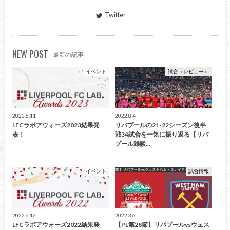
Twitter
NEW POST
最新の記事
イベント
試合（レビュー）
2023.6.11
2022.8.4
LFCラボアウォーズ2023結果発
リバプールの21-22シーズン後半
表！
戦34試合を一気に振り返る【リバ
プール雑談…
イベント
試合情報
2022.6.12
2022.3.6
LFCラボアウォーズ2022結果発
【PL第28節】リバプールvsウェス