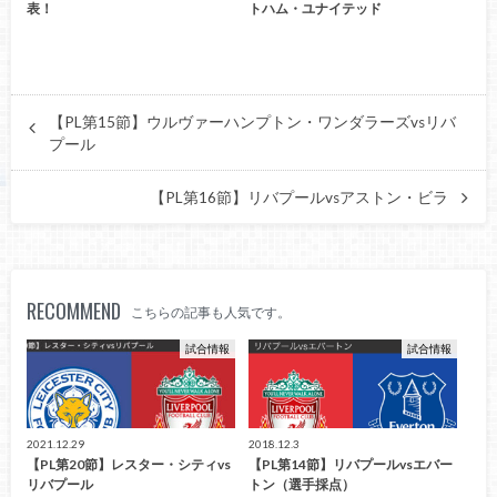
表！
トハム・ユナイテッド
【PL第15節】ウルヴァーハンプトン・ワンダラーズvsリバ
プール
【PL第16節】リバプールvsアストン・ビラ
RECOMMEND
こちらの記事も人気です。
試合情報
試合情報
2021.12.29
2018.12.3
【PL第20節】レスター・シティvs
【PL第14節】リバプールvsエバー
リバプール
トン（選手採点）