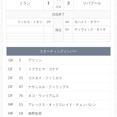
1
2
ミラン
リバプール
0-0
試合終了
フィカヨ・トモリ
29′
36′
モハメド・サラー
55′
ディヴォック・オリギ
得点
スターティングメンバー
GK
1
アリソン
DF
5
イブラヒマ・コナテ
DF
21
コスタス・ツィミカス
DF
47
ナサニエル・フィリップス
DF
76
ネコ・ウィリアムズ
MF
15
アレックス・オックスレイド・チェンバレン
MF
18
南野拓実