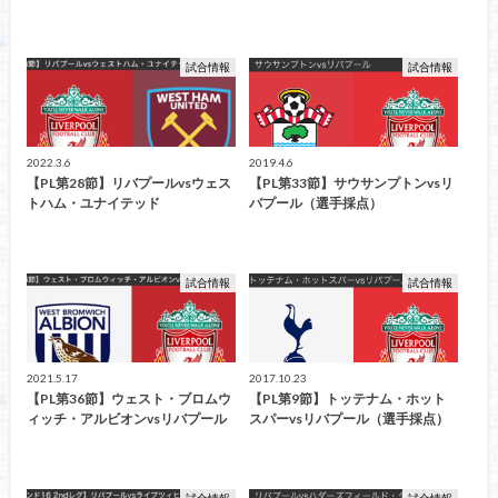
試合情報
試合情報
2022.3.6
2019.4.6
【PL第28節】リバプールvsウェス
【PL第33節】サウサンプトンvsリ
トハム・ユナイテッド
バプール（選手採点）
試合情報
試合情報
2021.5.17
2017.10.23
【PL第36節】ウェスト・ブロムウ
【PL第9節】トッテナム・ホット
ィッチ・アルビオンvsリバプール
スパーvsリバプール（選手採点）
試合情報
試合情報