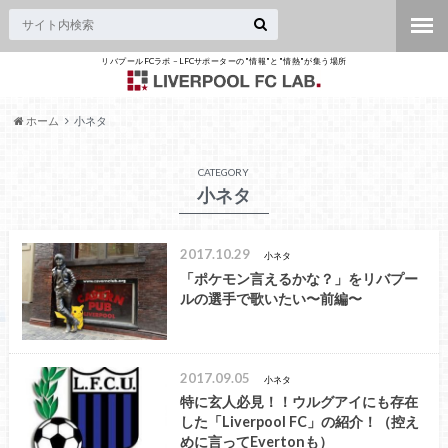
リバプールFCラボ – LFCサポーターの"情報"と"情熱"が集う場所
ホーム
小ネタ
CATEGORY
小ネタ
2017.10.29
小ネタ
「ポケモン言えるかな？」をリバプー
ルの選手で歌いたい〜前編〜
2017.09.05
小ネタ
特に玄人必見！！ウルグアイにも存在
した「Liverpool FC」の紹介！（控え
めに言ってEvertonも）