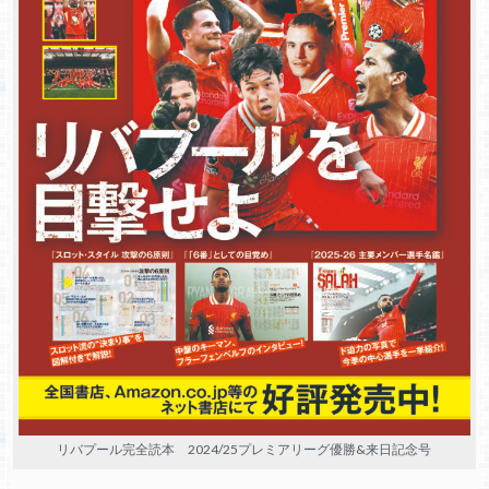
リバプール完全読本 2024/25プレミアリーグ優勝&来日記念号