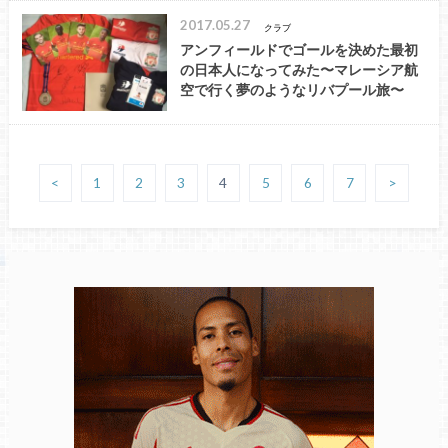
2017.05.27
クラブ
アンフィールドでゴールを決めた最初
の日本人になってみた〜マレーシア航
空で行く夢のようなリバプール旅〜
<
1
2
3
4
5
6
7
>