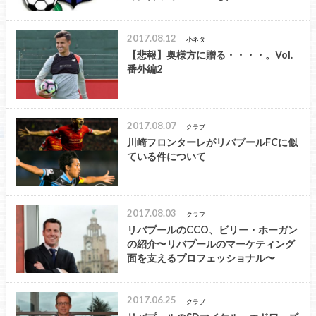
2017.08.12
小ネタ
【悲報】奥様方に贈る・・・・。Vol.
番外編2
2017.08.07
クラブ
川崎フロンターレがリバプールFCに似
ている件について
2017.08.03
クラブ
リバプールのCCO、ビリー・ホーガン
の紹介〜リバプールのマーケティング
面を支えるプロフェッショナル〜
2017.06.25
クラブ