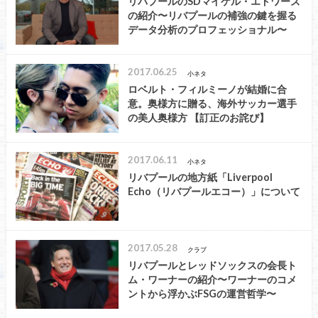
リバプールのSDマイケル・エドワーズ
の紹介〜リバプールの補強の鍵を握る
データ分析のプロフェッショナル〜
2017.06.25
小ネタ
ロベルト・フィルミーノが結婚に合
意。奥様方に贈る、海外サッカー選手
の美人奥様方 【訂正のお詫び】
2017.06.11
小ネタ
リバプールの地方紙「Liverpool
Echo（リバプールエコー）」について
2017.05.28
クラブ
リバプールとレッドソックスの会長ト
ム・ワーナーの紹介〜ワーナーのコメ
ントから浮かぶFSGの運営哲学〜