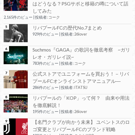
はどうなる？PSGサポと移籍の噂について話
してみた
2,165件のビュー
|
投稿者:
コーク
リバプールFCの歴代No.7まとめ
929件のビュー
|
投稿者:
26lover
Suchmos『GAGA』の歌詞を徹底考察 ~ガリ
レオ・ガリレイ説~
783件のビュー
|
投稿者:
コーク
公式ストアでユニフォームを買おう！－リバ
プールFCオンラインストアマニュアル―
286件のビュー
|
投稿者:
ITATSU
リバプールの「KOP」って何？ 由来や用法
を徹底解説！
195件のビュー
|
投稿者:
26lover
【名門クラブが向かう未来】 ユベントスのロ
ゴ変更とリバプールFCのブランド戦略