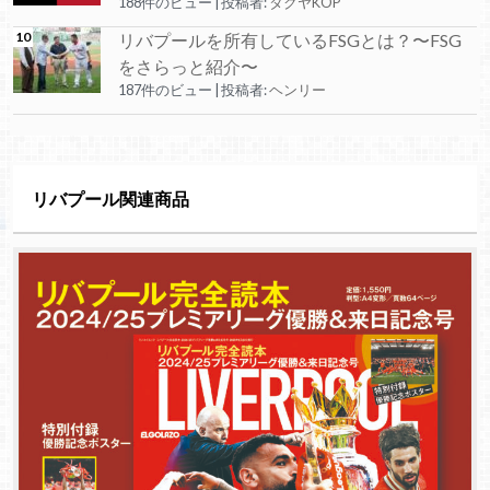
188件のビュー
|
投稿者:
タクヤKOP
リバプールを所有しているFSGとは？〜FSG
をさらっと紹介〜
187件のビュー
|
投稿者:
ヘンリー
リバプール関連商品