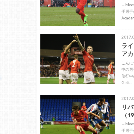
～Mee
手選手
Aca
2017.0
ライ
アカデ
こんに
中の選
修行中
Gett…
2017.0
リバ
（19
～Mee
手選手