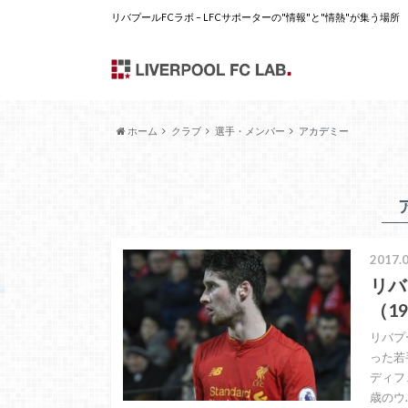
リバプールFCラボ – LFCサポーターの"情報"と"情熱"が集う場所
ホーム
クラブ
選手・メンバー
アカデミー
2017.0
リバ
（19
リバプ
った若手
ディフ
歳のウ