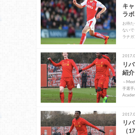
キャ
ラボア
お待た
ないで
ラナガン
2017.0
リバ
紹介～
～Mee
手選手
Aca
2017.0
リバ
（17