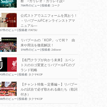
察 ~ガリレオ・ガリレイ説~
784件のビュー
|
投稿者:
コーク
公式ストアでユニフォームを買おう！
－リバプールFCオンラインストアマ
ニュアル―
287件のビュー
|
投稿者:
ITATSU
リバプールの「KOP」って何？ 由
来や用法を徹底解説！
196件のビュー
|
投稿者:
26lover
【名門クラブが向かう未来】 ユベン
トスのロゴ変更とリバプールFCのブ
ランド戦略
190件のビュー
|
投稿者:
タクヤKOP
【チャント特集～定番編～】リバプー
ルの試合で必ず歌われる曲たち（歌詞
付き）
188件のビュー
|
投稿者:
タクヤKOP