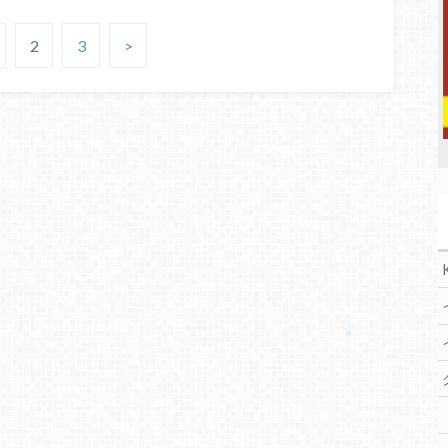
2
3
>