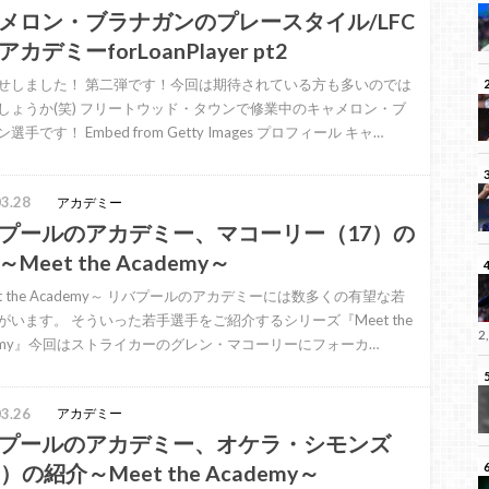
メロン・ブラナガンのプレースタイル/LFC
カデミーforLoanPlayer pt2
せしました！ 第二弾です！今回は期待されている方も多いのでは
しょうか(笑) フリートウッド・タウンで修業中のキャメロン・ブ
選手です！ Embed from Getty Images プロフィール キャ…
3.28
アカデミー
プールのアカデミー、マコーリー（17）の
Meet the Academy～
t the Academy～ リバプールのアカデミーには数多くの有望な若
がいます。 そういった若手選手をご紹介するシリーズ『Meet the
2
demy』今回はストライカーのグレン・マコーリーにフォーカ…
3.26
アカデミー
プールのアカデミー、オケラ・シモンズ
）の紹介～Meet the Academy～