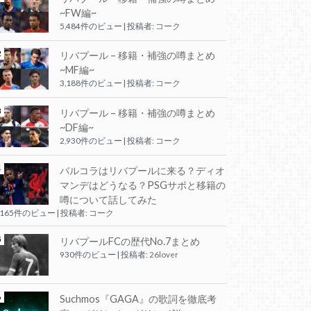
~FW編~
5,484件のビュー
|
投稿者:
コーク
リバプール – 移籍・補強の噂まとめ
~MF編~
3,188件のビュー
|
投稿者:
コーク
リバプール – 移籍・補強の噂まとめ
~DF編~
2,930件のビュー
|
投稿者:
コーク
バルコラはリバプールに来る？ディオ
マンデはどうなる？PSGサポと移籍の
噂について話してみた
,165件のビュー
|
投稿者:
コーク
リバプールFCの歴代No.7まとめ
930件のビュー
|
投稿者:
26lover
Suchmos『GAGA』の歌詞を徹底考