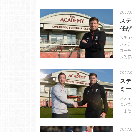
2017.0
ステ
任が
スティ
ジェラ
コーチ
ム監督
2017.0
ステ
ミー
スティ
ついて、
「まだ
2017.0