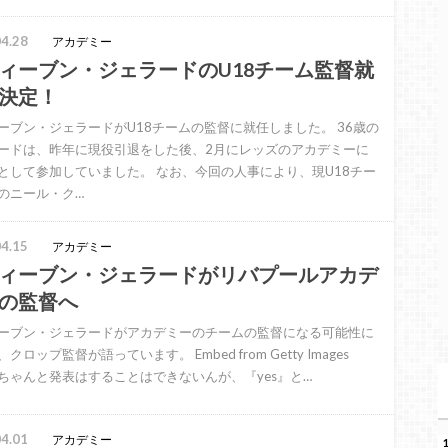
4.28
アカデミー
ィーブン・ジェラードのU18チーム監督就
決定！
ーブン・ジェラードがU18チームの監督に就任しました。 36歳の
ードは、昨年に現役引退をした後、2月にレッズのアカデミーに
として参加していました。 なお、今回の人事により、現U18チー
のニール・ク…
4.15
アカデミー
ィーブン・ジェラードがリバプールアカデ
の監督へ
ーブン・ジェラードがアカデミーのチームの監督になる可能性に
クロップ監督が語っています。 Embed from Getty Images
ちゃんと発表はすることはできないんが、『yes』と…
4.01
アカデミー