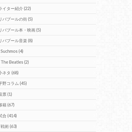
ライター紹介
(22)
リバプールの街
(5)
リバプール本・映画
(5)
リバプール音楽
(8)
Suchmos
(4)
The Beatles
(2)
小ネタ
(68)
平野コラム
(45)
投票
(1)
移籍
(67)
試合
(414)
戦術
(63)