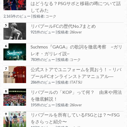
はどうなる？PSGサポと移籍の噂について話
してみた
2,165件のビュー
|
投稿者:
コーク
リバプールFCの歴代No.7まとめ
921件のビュー
|
投稿者:
26lover
Suchmos『GAGA』の歌詞を徹底考察 ~ガリ
レオ・ガリレイ説~
783件のビュー
|
投稿者:
コーク
公式ストアでユニフォームを買おう！－リバ
プールFCオンラインストアマニュアル―
286件のビュー
|
投稿者:
ITATSU
リバプールの「KOP」って何？ 由来や用法
を徹底解説！
195件のビュー
|
投稿者:
26lover
リバプールを所有しているFSGとは？〜FSG
をさらっと紹介〜