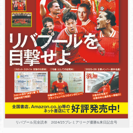
リバプール完全読本 2024/25プレミアリーグ優勝&来日記念号