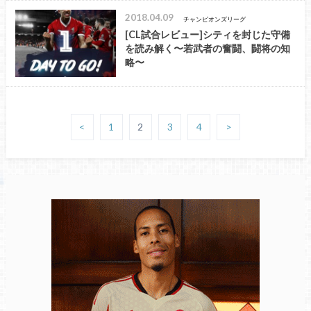
2018.04.09
チャンピオンズリーグ
[CL試合レビュー]シティを封じた守備
を読み解く〜若武者の奮闘、闘将の知
略〜
<
1
2
3
4
>