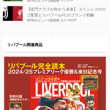
187件のビュー
|
投稿者:
ヘンリー
【名門クラブが向かう未来】 ユベントスのロ
ゴ変更とリバプールFCのブランド戦略
187件のビュー
|
投稿者:
タクヤKOP
リバプール関連商品