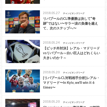
2018.05.27
チャンピオンズリーグ
リバプールのCL準優勝は決して”奇
跡”ではない〜サラー涙の負傷を越え
て、次のステップへ〜
2018.05.24
チャンピオンズリーグ
【ピッチ外対決】レアル・マドリード
vsリバプール～白い巨人はどれくらい
大きいのか？～
2018.05.20
チャンピオンズリーグ
[リバプールCL対戦相手分析]レアル・
マドリード〜In Kyiv, we’ll win it 6
times〜
2018.05.20
チャンピオンズリーグ