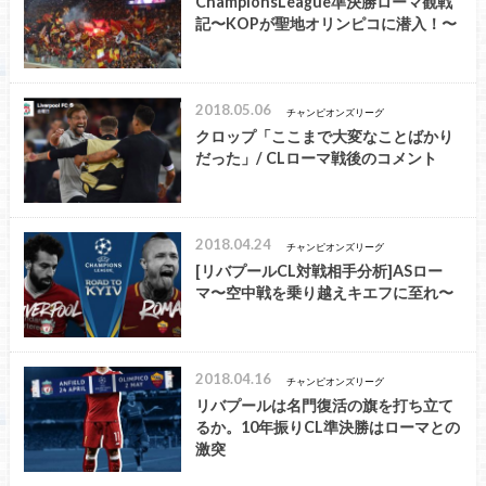
ChampionsLeague準決勝ローマ観戦
記〜KOPが聖地オリンピコに潜入！〜
2018.05.06
チャンピオンズリーグ
クロップ「ここまで大変なことばかり
だった」/ CLローマ戦後のコメント
2018.04.24
チャンピオンズリーグ
[リバプールCL対戦相手分析]ASロー
マ〜空中戦を乗り越えキエフに至れ〜
2018.04.16
チャンピオンズリーグ
リバプールは名門復活の旗を打ち立て
るか。10年振りCL準決勝はローマとの
激突