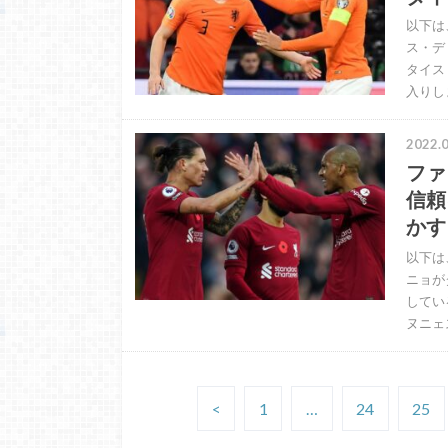
以下は
ス・デ
タイス
入りし
2022.0
ファ
信頼
かす
以下は
ニョが
してい
ヌニェ
<
1
…
24
25