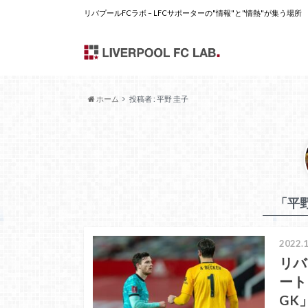
リバプールFCラボ – LFCサポーターの"情報"と"情熱"が集う場所
ホーム
投稿者 : 平野 圭子
「平
2022.1
リバ
ート
GK