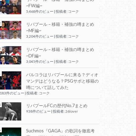
~FW編~
5,468件のビュー
|
投稿者:
コーク
リバプール – 移籍・補強の噂まとめ
~MF編~
3,204件のビュー
|
投稿者:
コーク
リバプール – 移籍・補強の噂まとめ
~DF編~
3,045件のビュー
|
投稿者:
コーク
バルコラはリバプールに来る？ディオ
マンデはどうなる？PSGサポと移籍の
噂について話してみた
,183件のビュー
|
投稿者:
コーク
リバプールFCの歴代No.7まとめ
938件のビュー
|
投稿者:
26lover
Suchmos『GAGA』の歌詞を徹底考