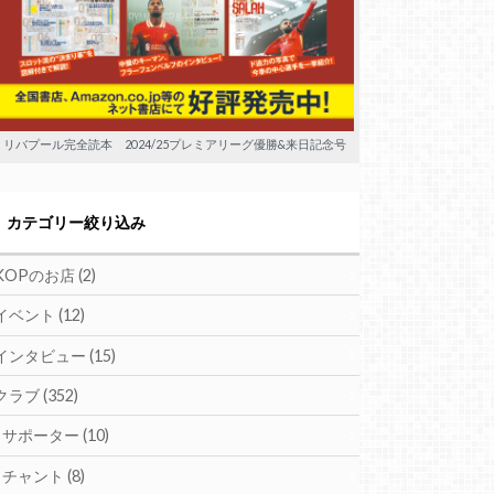
リバプール完全読本 2024/25プレミアリーグ優勝&来日記念号
カテゴリー絞り込み
KOPのお店
(2)
イベント
(12)
インタビュー
(15)
クラブ
(352)
サポーター
(10)
チャント
(8)