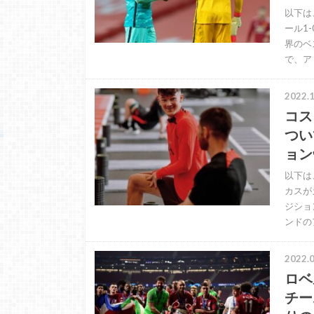
以下は
ール1
界のベ
で、ア
2022.1
コス
つい
ョン
以下は
カスが
ジショ
ンドの
2022.0
ロベ
チー