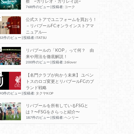
察 ~ガリレオ・ガリレイ説~
768件のビュー
|
投稿者:
コーク
公式ストアでユニフォームを買おう！
－リバプールFCオンラインストアマ
ニュアル―
283件のビュー
|
投稿者:
ITATSU
リバプールの「KOP」って何？ 由
来や用法を徹底解説！
200件のビュー
|
投稿者:
26lover
【名門クラブが向かう未来】 ユベン
トスのロゴ変更とリバプールFCのブ
ランド戦略
190件のビュー
|
投稿者:
タクヤKOP
リバプールを所有しているFSGと
は？〜FSGをさらっと紹介〜
187件のビュー
|
投稿者:
ヘンリー