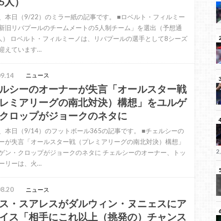
5人）
、本日（9/22）のミラー紙の記事です。 ■ロベルト・フィルミー
新旧リバプールのチームメートの5人制チーム」を選出（予想通
人） ロベルト・フィルミーノは、リバプールの選手として8シーズ
迎えています…
9.14
ニュース
ルシーのオーナーが失言「オールスター戦
レミアリーグの南北対決）構想」をユルゲ
クロップがジョークのネタに
、本日（9/14）のフットボール365の記事です。 ■チェルシーの
ーが失言「オールスター戦（プレミアリーグの南北対決）構想」
2
ゲン・クロップがジョークのネタに チェルシーのオーナー、トッ
ーリーは、火…
8.20
ニュース
ス・スアレスがダルウィン・ヌニェスにア
イス「相手にこれ以上（挑発の）チャンス