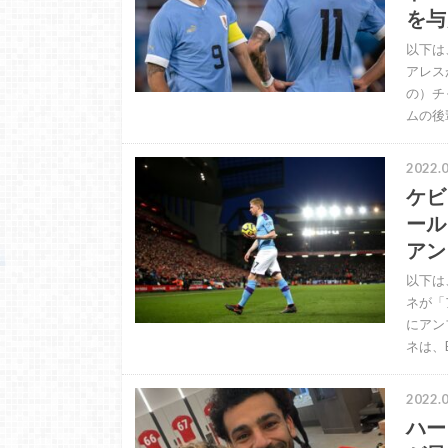
を与
以下は
アレス
の）チ
ムの後
2022.0
ケビ
ール
アン
以下は
ネが「
にアン
ネは、E
2022.0
ハー