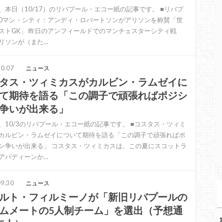
、本日（10/17）のリバプール・エコー紙の記事です。 ■リバプ
-0マン・シティ：アンディ・ロバートソンがアリソンを称賛「世
ストGK」 昨日のアンフィールドでのマンチェスターシティ戦
リソンが（また…
0.07
ニュース
タス・ツィミカスがカルビン・ラムゼイに
て期待を語る「この調子で頑張ればポジシ
争いが出来る」
、10/3のリバプール・エコー紙の記事です。 ■コスタス・ツィミ
カルビン・ラムゼイについて期待を語る「この調子で頑張ればポ
ン争いが出来る」 コスタス・ツィミカスは、この夏にスコットラ
アバディーンか…
9.30
ニュース
ルト・フィルミーノが「新旧リバプールの
ムメートの5人制チーム」を選出（予想通