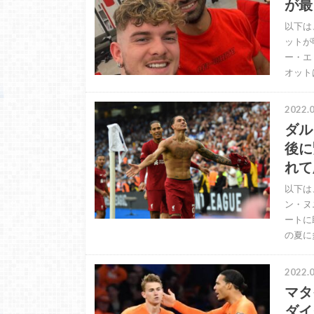
が最
以下は
ットが
ー・エ
オット
2022.0
ダル
後に
れて
以下は
ン・ヌ
ートに
の夏に
2022.0
マタ
ダイ