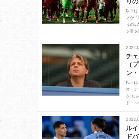
りの
以下は
ノが「
りの5
ン目を
2022.0
チェ
（プ
ン・
以下は
オーナ
をユル
ド・ベ
2022.0
ルイ
ドバ