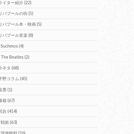
ライター紹介
(22)
リバプールの街
(5)
リバプール本・映画
(5)
リバプール音楽
(8)
Suchmos
(4)
The Beatles
(2)
小ネタ
(68)
平野コラム
(45)
投票
(1)
移籍
(67)
試合
(414)
戦術
(63)
現地観戦
(26)