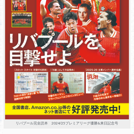
リバプール完全読本 2024/25プレミアリーグ優勝&来日記念号