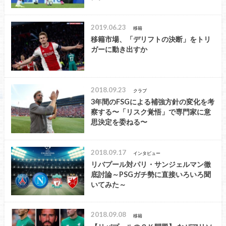
2019.06.23
移籍
移籍市場、「デリフトの決断」をトリ
ガーに動き出すか
2018.09.23
クラブ
3年間のFSGによる補強方針の変化を考
察する〜「リスク覚悟」で専門家に意
思決定を委ねる〜
2018.09.17
インタビュー
リバプール対パリ・サンジェルマン徹
底討論～PSGガチ勢に直接いろいろ聞
いてみた～
2018.09.08
移籍