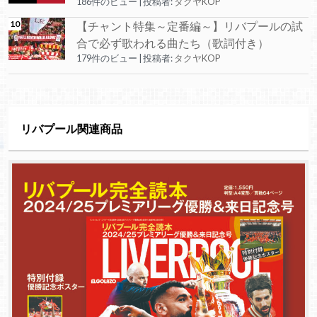
186件のビュー
|
投稿者:
タクヤKOP
【チャント特集～定番編～】リバプールの試
合で必ず歌われる曲たち（歌詞付き）
179件のビュー
|
投稿者:
タクヤKOP
リバプール関連商品