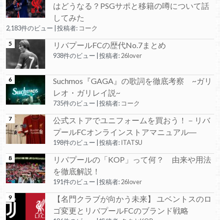
はどうなる？PSGサポと移籍の噂について話
してみた
2,183件のビュー
|
投稿者:
コーク
リバプールFCの歴代No.7まとめ
938件のビュー
|
投稿者:
26lover
Suchmos『GAGA』の歌詞を徹底考察 ~ガリ
レオ・ガリレイ説~
735件のビュー
|
投稿者:
コーク
公式ストアでユニフォームを買おう！－リバ
プールFCオンラインストアマニュアル―
198件のビュー
|
投稿者:
ITATSU
リバプールの「KOP」って何？ 由来や用法
を徹底解説！
191件のビュー
|
投稿者:
26lover
【名門クラブが向かう未来】 ユベントスのロ
ゴ変更とリバプールFCのブランド戦略