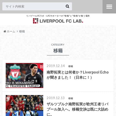
リバプールFCラボ – LFCサポーターの"情報"と"情熱"が集う場所
ホーム
移籍
CATEGORY
移籍
2019.12.14
移籍
南野拓実とは何者か？Liverpool Echo
が聞きました！（日本に！）
2019.12.13
移籍
ザルツブルク南野拓実が欧州王者リバ
プール加入へ。移籍交渉は既に大詰め
に。