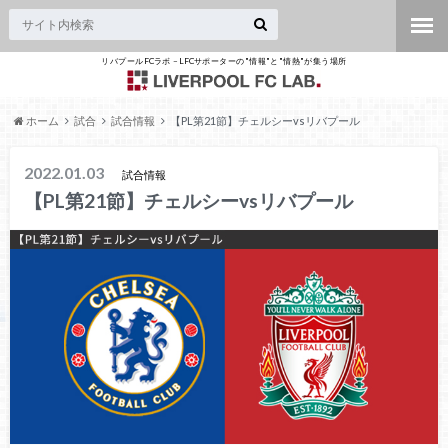
リバプールFCラボ – LFCサポーターの"情報"と"情熱"が集う場所
ホーム
試合
試合情報
【PL第21節】チェルシーvsリバプール
2022.01.03
試合情報
【PL第21節】チェルシーvsリバプール