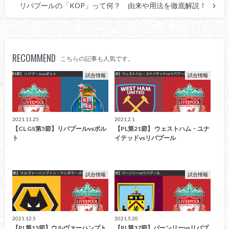
リバプールの「KOP」って何？ 由来や用法を徹底解説！
RECOMMEND
こちらの記事も人気です。
試合情報
試合情報
2021.11.25
2021.2.1
【CL GS第5節】リバプールvsポル
【PL第21節】 ウェストハム・ユナ
ト
イテッドvsリバプール
試合情報
試合情報
2021.12.5
2021.5.20
【PL第15節】ウルヴァーハンプト
【PL第37節】バーンリーvsリバプ