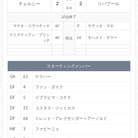
2
2
チェルシー
リバプール
0-0
試合終了
マテオ・コヴァチッチ
42′
9′
サディオ・マネ
クリスティアン・プリシ
46′
26′
モハメド・サラー
得点
ッチ
スターティングメンバー
GK
62
ケラハー
DF
4
ファン・ダイク
DF
5
イブラヒマ・コナテ
DF
21
コスタス・ツィミカス
DF
66
トレント・アレクサンダー＝アーノルド
MF
3
ファビーニョ