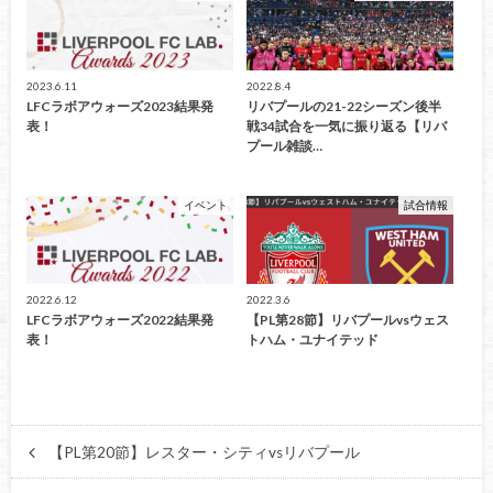
2023.6.11
2022.8.4
LFCラボアウォーズ2023結果発
リバプールの21-22シーズン後半
表！
戦34試合を一気に振り返る【リバ
プール雑談…
イベント
試合情報
2022.6.12
2022.3.6
LFCラボアウォーズ2022結果発
【PL第28節】リバプールvsウェス
表！
トハム・ユナイテッド
【PL第20節】レスター・シティvsリバプール