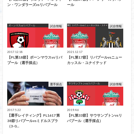
ン・ワンダラーズvsリバプール
ール
試合情報
試合情報
2017.12.18
2021.12.17
【PL第18節】ボーンマウスvsリバ
【PL第17節】リバプールvsニュー
プール（選手採点）
カッスル・ユナイテッド
選手採点
試合情報
2017.5.22
2019.4.6
【選手レイティング】PL1617 第
【PL第33節】サウサンプトンvsリ
38節リバプールvsミドルスブラ
バプール（選手採点）
（3-0…