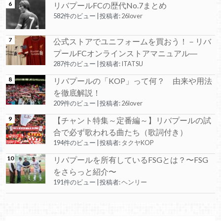
リバプールFCの歴代No.7まとめ
582件のビュー
|
投稿者:
26lover
公式ストアでユニフォームを買おう！－リバ
プールFCオンラインストアマニュアル―
287件のビュー
|
投稿者:
ITATSU
リバプールの「KOP」って何？ 由来や用法
を徹底解説！
209件のビュー
|
投稿者:
26lover
【チャント特集～定番編～】リバプールの試
合で必ず歌われる曲たち（歌詞付き）
194件のビュー
|
投稿者:
タクヤKOP
リバプールを所有しているFSGとは？〜FSG
をさらっと紹介〜
191件のビュー
|
投稿者:
ヘンリー