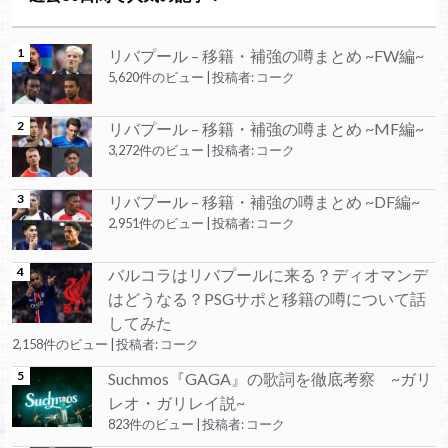
リバプール – 移籍・補強の噂まとめ ~FW編~
5,620件のビュー
|
投稿者:
コーク
リバプール – 移籍・補強の噂まとめ ~MF編~
3,272件のビュー
|
投稿者:
コーク
リバプール – 移籍・補強の噂まとめ ~DF編~
2,951件のビュー
|
投稿者:
コーク
バルコラはリバプールに来る？ディオマンデ
はどうなる？PSGサポと移籍の噂について話
してみた
2,158件のビュー
|
投稿者:
コーク
Suchmos『GAGA』の歌詞を徹底考察 ~ガリ
レオ・ガリレイ説~
823件のビュー
|
投稿者:
コーク