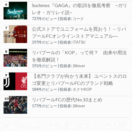
Suchmos『GAGA』の歌詞を徹底考察 ~ガリ
レオ・ガリレイ説~
727件のビュー
|
投稿者:
コーク
公式ストアでユニフォームを買おう！－リバ
プールFCオンラインストアマニュアル―
197件のビュー
|
投稿者:
ITATSU
リバプールの「KOP」って何？ 由来や用法
を徹底解説！
191件のビュー
|
投稿者:
26lover
【名門クラブが向かう未来】 ユベントスのロ
ゴ変更とリバプールFCのブランド戦略
184件のビュー
|
投稿者:
タクヤKOP
リバプールFCの歴代No.10まとめ
177件のビュー
|
投稿者:
26lover