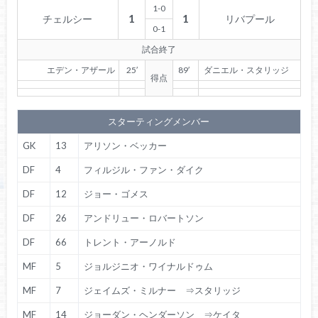
1-0
1
1
チェルシー
リバプール
0-1
試合終了
エデン・アザール
25′
89′
ダニエル・スタリッジ
得点
スターティングメンバー
GK
13
アリソン・ベッカー
DF
4
フィルジル・ファン・ダイク
DF
12
ジョー・ゴメス
DF
26
アンドリュー・ロバートソン
DF
66
トレント・アーノルド
MF
5
ジョルジニオ・ワイナルドゥム
MF
7
ジェイムズ・ミルナー ⇒スタリッジ
MF
14
ジョーダン・ヘンダーソン ⇒ケイタ