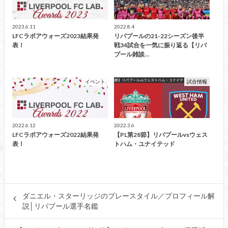
2023.6.11
2022.8.4
LFCラボアウォーズ2023結果発
リバプールの21-22シーズン後半
表！
戦34試合を一気に振り返る【リバ
プール雑談…
イベント
試合情報
2022.6.12
2022.3.6
LFCラボアウォーズ2022結果発
【PL第28節】リバプールvsウェス
表！
トハム・ユナイテッド
ダニエル・スターリッジのプレースタイル／プロフィール解
説│リバプール選手名鑑