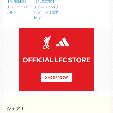
【PL第34節】
【PL第37節】
リバプールvsチ
チェルシーvsリ
ェルシー
バプール（選手
採点）
シェア！