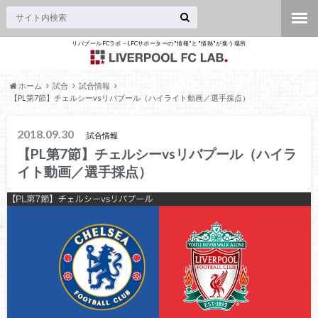
リバプールFCラボ – LFCサポーターの"情報"と"情熱"が集う場所
ホーム
試合
試合情報
【PL第7節】チェルシーvsリバプール（ハイライト動画／選手採点）
2018.09.30
試合情報
【PL第7節】チェルシーvsリバプール（ハイラ
イト動画／選手採点）