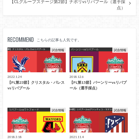
【CLグループステージ第2節】ナポリvsリバプール（選手採
点）
RECOMMEND
こちらの記事も人気です。
試合情報
試合情報
2022.1.24
2018.12.6
【PL第23節】クリスタル・パレス
【PL第15節】バーンリーvsリバプ
vsリバプール
ール（選手採点）
試合情報
試合情報
2018.3.18
2021.11.4