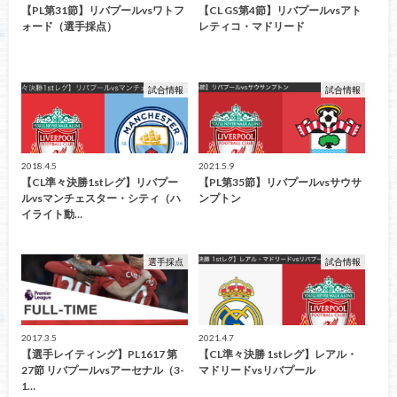
【PL第31節】リバプールvsワトフ
【CL GS第4節】リバプールvsアト
ォード（選手採点）
レティコ・マドリード
試合情報
試合情報
2018.4.5
2021.5.9
【CL準々決勝1stレグ】リバプー
【PL第35節】リバプールvsサウサ
ルvsマンチェスター・シティ（ハ
ンプトン
イライト動…
選手採点
試合情報
2017.3.5
2021.4.7
【選手レイティング】PL1617 第
【CL準々決勝 1stレグ】レアル・
27節 リバプールvsアーセナル（3-
マドリードvsリバプール
1…