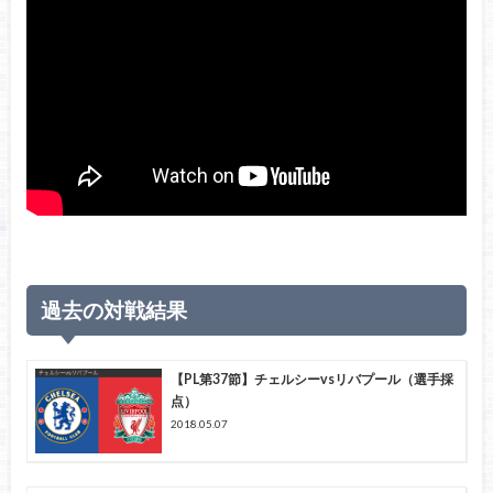
過去の対戦結果
【PL第37節】チェルシーvsリバプール（選手採
点）
2018.05.07