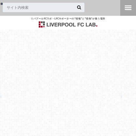
リバプールFCラボ – LFCサポーターの"情報"と"情熱"が集う場所