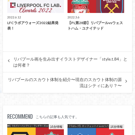
2022.6.12
2022.3.6
LFCラボアウォーズ2022結果発
【PL第28節】リバプールvsウェス
表！
トハム・ユナイテッド
リバプール画を生み出すイラストデザイナー「style.t.84」と
は何者？
リバプールのスカウト体制を紹介〜現在のスカウト体制の源
流はシティにあり？〜
RECOMMEND
こちらの記事も人気です。
試合情報
試合情報