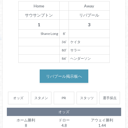
Home
Away
サウサンプトン
リバプール
1
3
Shane Long
8′
36′
ケイタ
80′
サラー
86′
ヘンダーソン
リバプール掲示板へ
オッズ
スタメン
PR
スタッツ
選手採点
オッズ
ホーム勝利
ドロー
アウェイ勝利
8
4.8
1.44