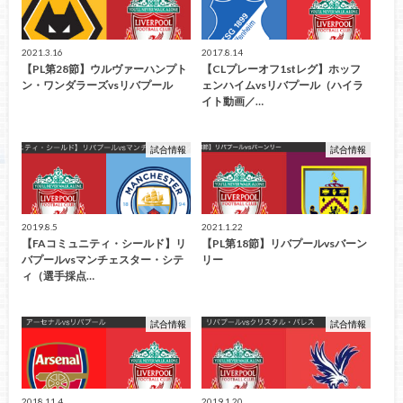
2021.3.16
2017.8.14
【PL第28節】ウルヴァーハンプト
【CLプレーオフ1stレグ】ホッフ
ン・ワンダラーズvsリバプール
ェンハイムvsリバプール（ハイラ
イト動画／…
試合情報
試合情報
2019.8.5
2021.1.22
【FAコミュニティ・シールド】リ
【PL第18節】リバプールvsバーン
バプールvsマンチェスター・シテ
リー
ィ（選手採点…
試合情報
試合情報
2018.11.4
2019.1.20