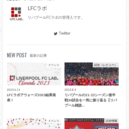
LFCラボ
リバプールFCラボの管理人です。
Twitter
NEW POST
最新の記事
イベント
試合（レビュー）
2023.6.11
2022.8.4
LFCラボアウォーズ2023結果発
リバプールの21-22シーズン後半
表！
戦34試合を一気に振り返る【リバ
プール雑談…
イベント
試合情報