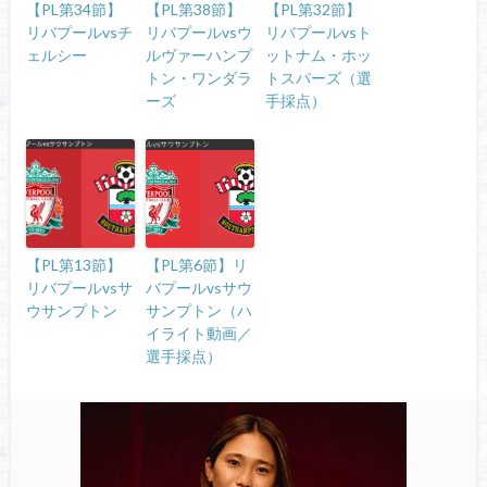
【PL第34節】
【PL第38節】
【PL第32節】
リバプールvsチ
リバプールvsウ
リバプールvsト
ェルシー
ルヴァーハンプ
ットナム・ホッ
トン・ワンダラ
トスパーズ（選
ーズ
手採点）
【PL第13節】
【PL第6節】リ
リバプールvsサ
バプールvsサウ
ウサンプトン
サンプトン（ハ
イライト動画／
選手採点）