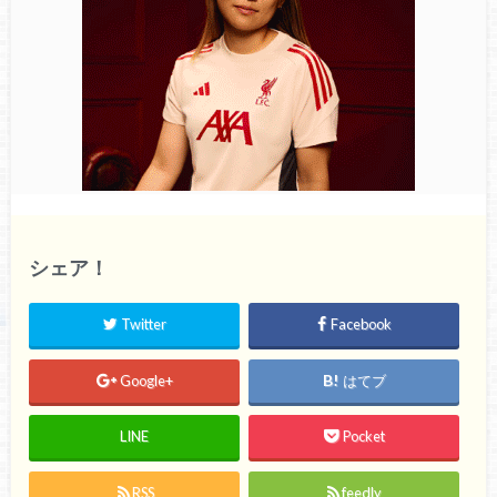
シェア！
Twitter
Facebook
Google+
はてブ
LINE
Pocket
RSS
feedly