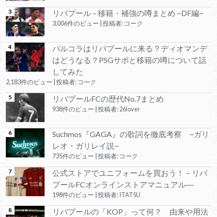
リバプール – 移籍・補強の噂まとめ ~DF編~
3,006件のビュー
|
投稿者:
コーク
バルコラはリバプールに来る？ディオマンデ
はどうなる？PSGサポと移籍の噂について話
してみた
2,183件のビュー
|
投稿者:
コーク
リバプールFCの歴代No.7まとめ
938件のビュー
|
投稿者:
26lover
Suchmos『GAGA』の歌詞を徹底考察 ~ガリ
レオ・ガリレイ説~
735件のビュー
|
投稿者:
コーク
公式ストアでユニフォームを買おう！－リバ
プールFCオンラインストアマニュアル―
198件のビュー
|
投稿者:
ITATSU
リバプールの「KOP」って何？ 由来や用法