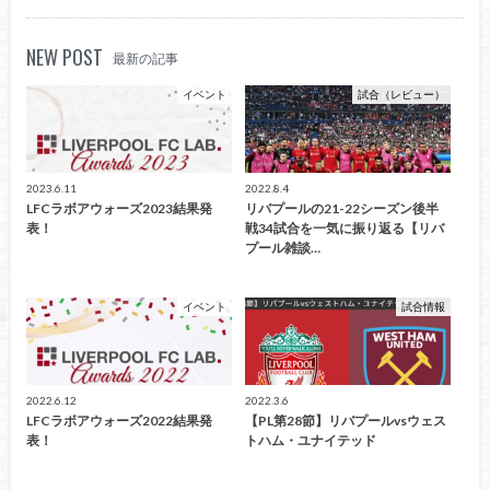
NEW POST
最新の記事
イベント
試合（レビュー）
2023.6.11
2022.8.4
LFCラボアウォーズ2023結果発
リバプールの21-22シーズン後半
表！
戦34試合を一気に振り返る【リバ
プール雑談…
イベント
試合情報
2022.6.12
2022.3.6
LFCラボアウォーズ2022結果発
【PL第28節】リバプールvsウェス
表！
トハム・ユナイテッド