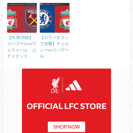
【PL第28節】
【カラバオカッ
リバプールvsウ
プ決勝】チェル
ェストハム・ユ
シーvsリバプー
ナイテッド
ル