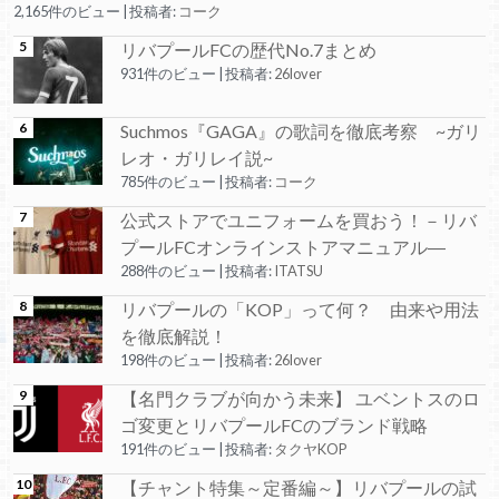
2,165件のビュー
|
投稿者:
コーク
リバプールFCの歴代No.7まとめ
931件のビュー
|
投稿者:
26lover
Suchmos『GAGA』の歌詞を徹底考察 ~ガリ
レオ・ガリレイ説~
785件のビュー
|
投稿者:
コーク
公式ストアでユニフォームを買おう！－リバ
プールFCオンラインストアマニュアル―
288件のビュー
|
投稿者:
ITATSU
リバプールの「KOP」って何？ 由来や用法
を徹底解説！
198件のビュー
|
投稿者:
26lover
【名門クラブが向かう未来】 ユベントスのロ
ゴ変更とリバプールFCのブランド戦略
191件のビュー
|
投稿者:
タクヤKOP
【チャント特集～定番編～】リバプールの試