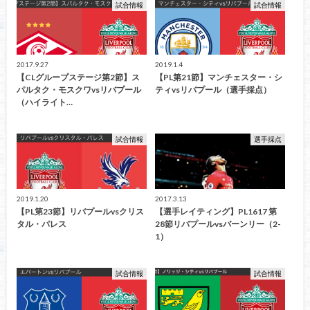
試合情報
試合情報
2017.9.27
2019.1.4
【CLグループステージ第2節】ス
【PL第21節】マンチェスター・シ
パルタク・モスクワvsリバプール
ティvsリバプール（選手採点）
（ハイライト…
試合情報
選手採点
2019.1.20
2017.3.13
【PL第23節】リバプールvsクリス
【選手レイティング】PL1617 第
タル・パレス
28節リバプールvsバーンリー（2-
1）
試合情報
試合情報