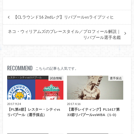
【CLラウンド16 2ndレグ】リバプールvsライプツィヒ
ネコ・ウィリアムズのプレースタイル／プロフィール解説｜
リバプール選手名鑑
RECOMMEND
こちらの記事も人気です。
試合情報
選手採点
2017.9.24
2017.4.16
【PL第6節】レスター・シティvs
【選手レイティング】PL1617 第
リバプール（選手採点）
33節リバプールvsWBA（1-0）