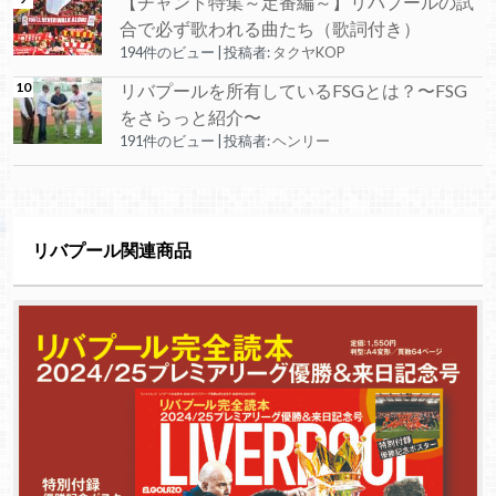
【チャント特集～定番編～】リバプールの試
合で必ず歌われる曲たち（歌詞付き）
194件のビュー
|
投稿者:
タクヤKOP
リバプールを所有しているFSGとは？〜FSG
をさらっと紹介〜
191件のビュー
|
投稿者:
ヘンリー
リバプール関連商品