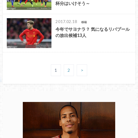
杯分はいけそう～
2017.02.18
移籍
今年でサヨナラ？ 気になるリバプール
の放出候補13人
1
2
>