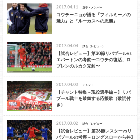
2017.04.11
選手・メンバー
コウチーニョが語る『フィルミーノの
魅力』と『ルーカスへの恩義』
2017.04.04
試合（レビュー）
【試合レビュー】第30節リバプールvs
エバートンの考察〜コウチの復活、ロ
ブレンのルカク完封〜
2017.04.03
チャント
【チャント特集～現役選手編～】リバ
プール戦士を鼓舞する応援歌（歌詞付
き）
2017.03.02
試合（レビュー）
【試合レビュー】第26節レスターvsリ
バプールの考察～ロングスローから丼3