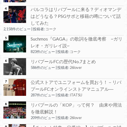
バルコラはリバプールに来る？ディオマンデ
はどうなる？PSGサポと移籍の噂について話
してみた
2,158件のビュー
|
投稿者:
コーク
Suchmos『GAGA』の歌詞を徹底考察 ~ガリ
レオ・ガリレイ説~
823件のビュー
|
投稿者:
コーク
リバプールFCの歴代No.7まとめ
586件のビュー
|
投稿者:
26lover
公式ストアでユニフォームを買おう！－リバ
プールFCオンラインストアマニュアル―
287件のビュー
|
投稿者:
ITATSU
リバプールの「KOP」って何？ 由来や用法
を徹底解説！
209件のビュー
|
投稿者:
26lover