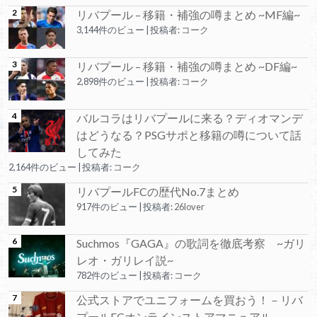
リバプール – 移籍・補強の噂まとめ ~MF編~
3,144件のビュー
|
投稿者:
コーク
リバプール – 移籍・補強の噂まとめ ~DF編~
2,898件のビュー
|
投稿者:
コーク
バルコラはリバプールに来る？ディオマンデ
はどうなる？PSGサポと移籍の噂について話
してみた
2,164件のビュー
|
投稿者:
コーク
リバプールFCの歴代No.7まとめ
917件のビュー
|
投稿者:
26lover
Suchmos『GAGA』の歌詞を徹底考察 ~ガリ
レオ・ガリレイ説~
782件のビュー
|
投稿者:
コーク
公式ストアでユニフォームを買おう！－リバ
プールFCオンラインストアマニュアル―