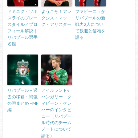
ドミニク・ソボ
ようこそ！アレ
ファビーニョが
スライのプレー
クシス・マッ
リバプールの新
スタイル／プロ
ク・アリスター
戦力2人につい
フィール解説｜
て歓迎と信頼を
リバプール選手
語る
名鑑
リバプール – 過
アイルランドv
去の移籍・補強
ハンガリー：ク
の噂まとめ ~MF
ィビーン・ケレ
編~
ハーのインタビ
ュー（リバプー
ル時代のチーム
メートについて
語る）