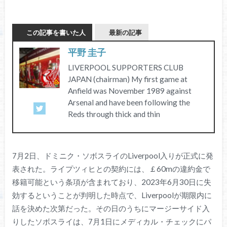
この記事を書いた人
最新の記事
平野 圭子
LIVERPOOL SUPPORTERS CLUB
JAPAN (chairman) My first game at
Anfield was November 1989 against
Arsenal and have been following the
Reds through thick and thin
7月2日、ドミニク・ソボスライのLiverpool入りが正式に発
表された。ライプツィヒとの契約には、￡60mの違約金で
移籍可能という条項が含まれており、2023年6月30日に失
効するということが判明した時点で、Liverpoolが期限内に
話を決めた次第だった。その日のうちにマージーサイド入
りしたソボスライは、7月1日にメディカル・チェックにパ