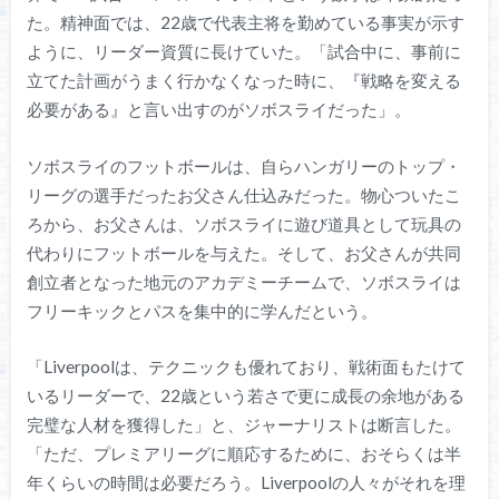
た。精神面では、22歳で代表主将を勤めている事実が示す
ように、リーダー資質に長けていた。「試合中に、事前に
立てた計画がうまく行かなくなった時に、『戦略を変える
必要がある』と言い出すのがソボスライだった」。
ソボスライのフットボールは、自らハンガリーのトップ・
リーグの選手だったお父さん仕込みだった。物心ついたこ
ろから、お父さんは、ソボスライに遊び道具として玩具の
代わりにフットボールを与えた。そして、お父さんが共同
創立者となった地元のアカデミーチームで、ソボスライは
フリーキックとパスを集中的に学んだという。
「Liverpoolは、テクニックも優れており、戦術面もたけて
いるリーダーで、22歳という若さで更に成長の余地がある
完璧な人材を獲得した」と、ジャーナリストは断言した。
「ただ、プレミアリーグに順応するために、おそらくは半
年くらいの時間は必要だろう。Liverpoolの人々がそれを理