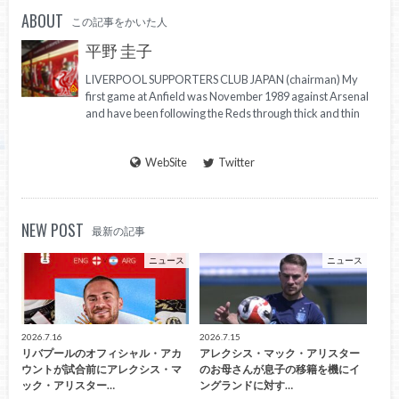
ABOUT
この記事をかいた人
平野 圭子
LIVERPOOL SUPPORTERS CLUB JAPAN (chairman) My
first game at Anfield was November 1989 against Arsenal
and have been following the Reds through thick and thin
WebSite
Twitter
NEW POST
最新の記事
ニュース
ニュース
2026.7.16
2026.7.15
リバプールのオフィシャル・アカ
アレクシス・マック・アリスター
ウントが試合前にアレクシス・マ
のお母さんが息子の移籍を機にイ
ック・アリスター…
ングランドに対す…