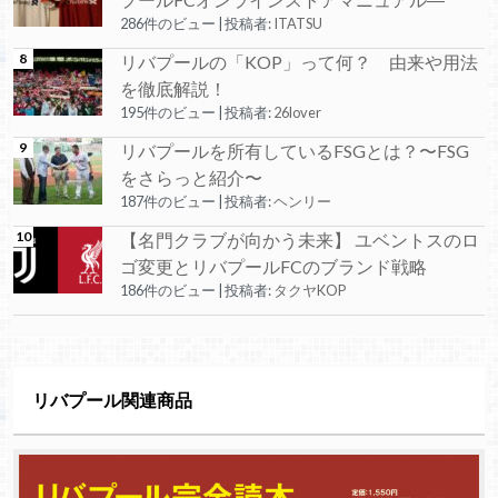
286件のビュー
|
投稿者:
ITATSU
リバプールの「KOP」って何？ 由来や用法
を徹底解説！
195件のビュー
|
投稿者:
26lover
リバプールを所有しているFSGとは？〜FSG
をさらっと紹介〜
187件のビュー
|
投稿者:
ヘンリー
【名門クラブが向かう未来】 ユベントスのロ
ゴ変更とリバプールFCのブランド戦略
186件のビュー
|
投稿者:
タクヤKOP
リバプール関連商品