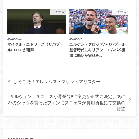
ニュース
ニュース
2026.7.11
2026.7.9
マイクル・エドワーズ（リバプー
ユルゲン・クロップがリバプール
ルCEO）が退陣
監督時代にキリアン・エムバペ獲
得に動いた実話を…
ようこそ！アレクシス・マック・アリスター
ダルウィン・ヌニェスが背番号9に変更が正式に決定、既に
27のシャツを買ったファンにヌニェスが費用負担にて交換の
措置