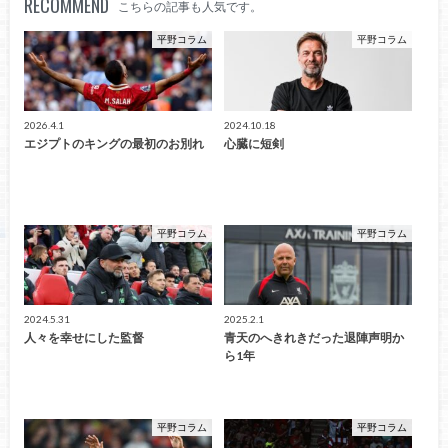
RECOMMEND
こちらの記事も人気です。
平野コラム
平野コラム
2026.4.1
2024.10.18
エジプトのキングの最初のお別れ
心臓に短剣
平野コラム
平野コラム
2024.5.31
2025.2.1
人々を幸せにした監督
青天のへきれきだった退陣声明か
ら1年
平野コラム
平野コラム