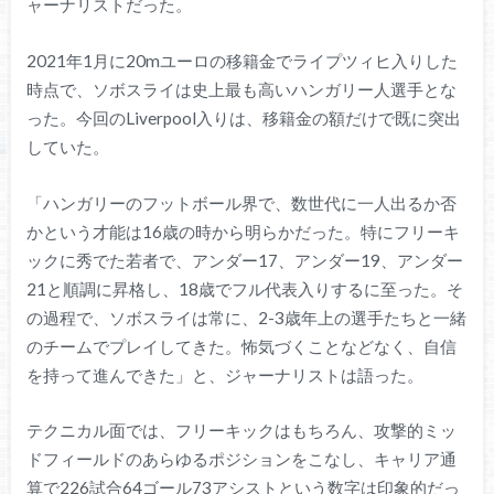
ャーナリストだった。
2021年1月に20mユーロの移籍金でライプツィヒ入りした
時点で、ソボスライは史上最も高いハンガリー人選手とな
った。今回のLiverpool入りは、移籍金の額だけで既に突出
していた。
「ハンガリーのフットボール界で、数世代に一人出るか否
かという才能は16歳の時から明らかだった。特にフリーキ
ックに秀でた若者で、アンダー17、アンダー19、アンダー
21と順調に昇格し、18歳でフル代表入りするに至った。そ
の過程で、ソボスライは常に、2-3歳年上の選手たちと一緒
のチームでプレイしてきた。怖気づくことなどなく、自信
を持って進んできた」と、ジャーナリストは語った。
テクニカル面では、フリーキックはもちろん、攻撃的ミッ
ドフィールドのあらゆるポジションをこなし、キャリア通
算で226試合64ゴール73アシストという数字は印象的だっ