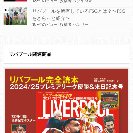
188件のビュー
|
投稿者:
タクヤKOP
リバプールを所有しているFSGとは？〜FSG
をさらっと紹介〜
187件のビュー
|
投稿者:
ヘンリー
リバプール関連商品