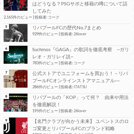
はどうなる？PSGサポと移籍の噂について話
してみた
2,165件のビュー
|
投稿者:
コーク
リバプールFCの歴代No.7まとめ
929件のビュー
|
投稿者:
26lover
Suchmos『GAGA』の歌詞を徹底考察 ~ガリ
レオ・ガリレイ説~
783件のビュー
|
投稿者:
コーク
公式ストアでユニフォームを買おう！－リバ
プールFCオンラインストアマニュアル―
286件のビュー
|
投稿者:
ITATSU
リバプールの「KOP」って何？ 由来や用法
を徹底解説！
195件のビュー
|
投稿者:
26lover
【名門クラブが向かう未来】 ユベントスのロ
ゴ変更とリバプールFCのブランド戦略