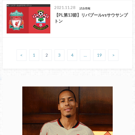
2021.11.28
試合情報
【PL第13節】リバプールvsサウサンプ
トン
<
1
2
3
4
…
19
>