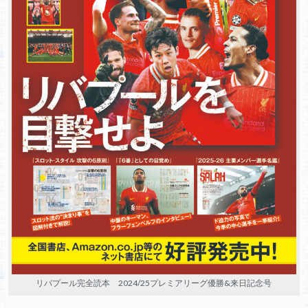
リバプール完全読本 2024/25プレミアリーグ優勝&来日記念号