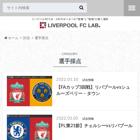
リバプールFCラボ – LFCサポーターの"情報"と"情熱"が集う場所
ホーム
試合
選手採点
CATEGORY
選手採点
2022.01.10
試合情報
【FAカップ3回戦】リバプールvsシュ
ルーズベリー・タウン
2022.01.03
試合情報
【PL第21節】チェルシーvsリバプール