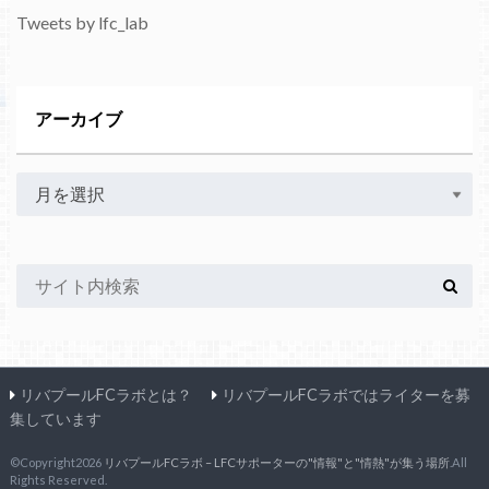
Tweets by lfc_lab
アーカイブ
リバプールFCラボとは？
リバプールFCラボではライターを募
集しています
©Copyright2026
リバプールFCラボ – LFCサポーターの"情報"と"情熱"が集う場所
.All
Rights Reserved.