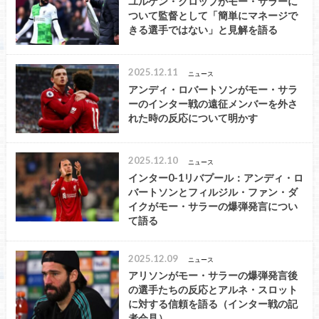
ユルゲン・クロップがモー・サラーに
ついて監督として「簡単にマネージで
きる選手ではない」と見解を語る
2025.12.11
ニュース
アンディ・ロバートソンがモー・サラ
ーのインター戦の遠征メンバーを外さ
れた時の反応について明かす
2025.12.10
ニュース
インター0-1リバプール：アンディ・ロ
バートソンとフィルジル・ファン・ダ
イクがモー・サラーの爆弾発言につい
て語る
2025.12.09
ニュース
アリソンがモー・サラーの爆弾発言後
の選手たちの反応とアルネ・スロット
に対する信頼を語る（インター戦の記
者会見）