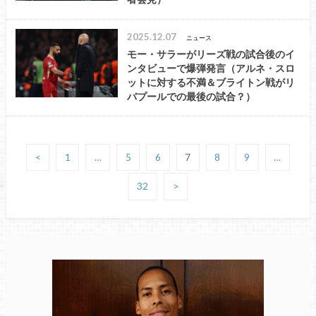
2025.12.07
ニュース
モー・サラーがリーズ戦の試合後のイ
ンタビューで爆弾発言（アルネ・スロ
ットに対する不満＆ブライトン戦がリ
バプールでの最後の試合？）
<
1
…
5
6
7
8
9
…
32
>