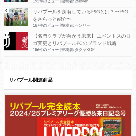
195件のビュー
|
投稿者:
26lover
リバプールを所有しているFSGとは？〜FSG
をさらっと紹介〜
187件のビュー
|
投稿者:
ヘンリー
【名門クラブが向かう未来】 ユベントスのロ
ゴ変更とリバプールFCのブランド戦略
186件のビュー
|
投稿者:
タクヤKOP
リバプール関連商品