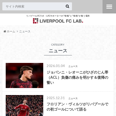
リバプールFCラボ – LFCサポーターの"情報"と"情熱"が集う場所
ホーム
ニュース
CATEGORY
ニュース
2026.01.04
ニュース
ジョバンニ・レオーニがひざのじん帯
（ACL）負傷の痛みを明かす＆復帰の
誓い
2025.12.31
ニュース
フロリアン・ヴィルツがリバプールで
の初ゴールについて語る