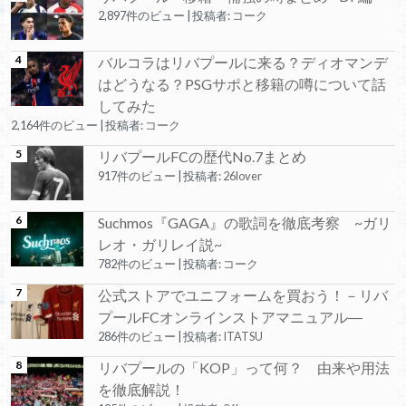
2,897件のビュー
|
投稿者:
コーク
バルコラはリバプールに来る？ディオマンデ
はどうなる？PSGサポと移籍の噂について話
してみた
2,164件のビュー
|
投稿者:
コーク
リバプールFCの歴代No.7まとめ
917件のビュー
|
投稿者:
26lover
Suchmos『GAGA』の歌詞を徹底考察 ~ガリ
レオ・ガリレイ説~
782件のビュー
|
投稿者:
コーク
公式ストアでユニフォームを買おう！－リバ
プールFCオンラインストアマニュアル―
286件のビュー
|
投稿者:
ITATSU
リバプールの「KOP」って何？ 由来や用法
を徹底解説！