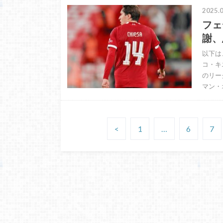
2025.0
フェ
謝、
以下は
コ・キ
のリー
マン・
<
1
…
6
7