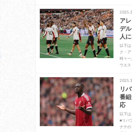
2025.1
アレ
デル
人に
以下は
ク・ア
時々一
ウエス
2025.1
リバ
番組
応
以下は
■リバ
ナテの