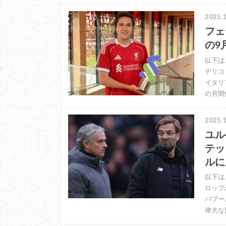
2025.1
フェ
の9
以下は
デリコ
イタリ
の月間
2025.1
ユル
テッ
ルに
以下は
ロップ
バプー
偉大な