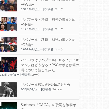
~FW編~
5,395件のビュー
|
投稿者:
コーク
リバプール – 移籍・補強の噂まとめ
~MF編~
3,140件のビュー
|
投稿者:
コーク
リバプール – 移籍・補強の噂まとめ
~DF編~
2,884件のビュー
|
投稿者:
コーク
バルコラはリバプールに来る？ディオ
マンデはどうなる？PSGサポと移籍の
噂について話してみた
,163件のビュー
|
投稿者:
コーク
リバプールFCの歴代No.7まとめ
888件のビュー
|
投稿者:
26lover
Suchmos『GAGA』の歌詞を徹底考