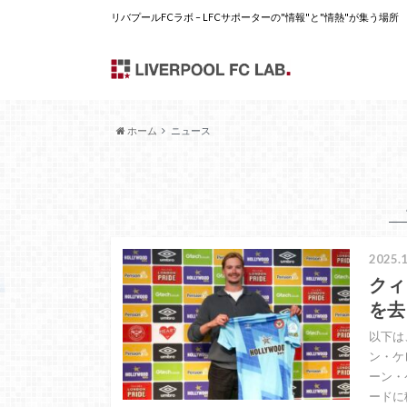
リバプールFCラボ – LFCサポーターの"情報"と"情熱"が集う場所
ホーム
ニュース
2025.1
クィ
を去
以下は
ン・ケ
ーン・
ードに