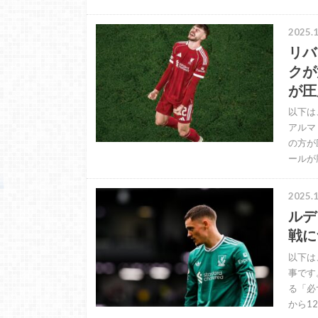
2025.1
リバ
クが
が圧
以下は
アルマ
の方が
ールが
2025.1
ルデ
戦に
以下は
事です
る「必
から1