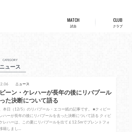
MATCH
CLUB
試合
クラブ
CATEGORY
ニュース
2.06
ニュース
ビーン・ケレハーが長年の後にリバプール
った決断について語る
、本日（12/5）のリバプール・エコー紙の記事です。 ■クィビー
レハーが長年の後にリバプールを去った決断について語る クィビ
ケレハーは、この夏にリバプールを出て￡12.5mでブレントフォ
移籍しまし…