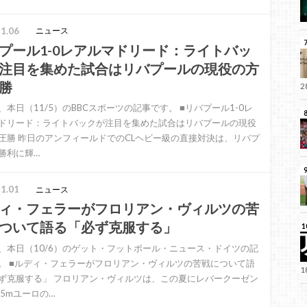
1.06
ニュース
プール1-0レアルマドリード：ライトバッ
注目を集めた試合はリバプールの現役の方
勝
、本日（11/5）のBBCスポーツの記事です。 ■リバプール1-0レ
ドリード：ライトバックが注目を集めた試合はリバプールの現役
圧勝 昨日のアンフィールドでのCLヘビー級の直接対決は、リバプ
勝利に輝…
1.01
ニュース
ィ・フェラーがフロリアン・ヴィルツの苦
ついて語る「必ず克服する」
、本日（10/6）のゲット・フットボール・ニュース・ドイツの記
。 ■ルディ・フェラーがフロリアン・ヴィルツの苦戦について語
ず克服する」 フロリアン・ヴィルツは、この夏にレバークーゼン
25mユーロの…