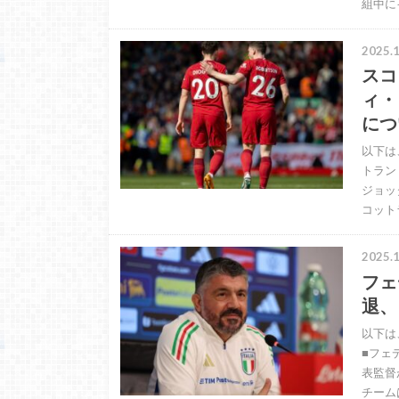
組中に
2025.1
スコ
ィ・
につ
以下は
トラン
ジョッ
コット
2025.1
フェ
退、
以下は
■フェ
表監督
チーム