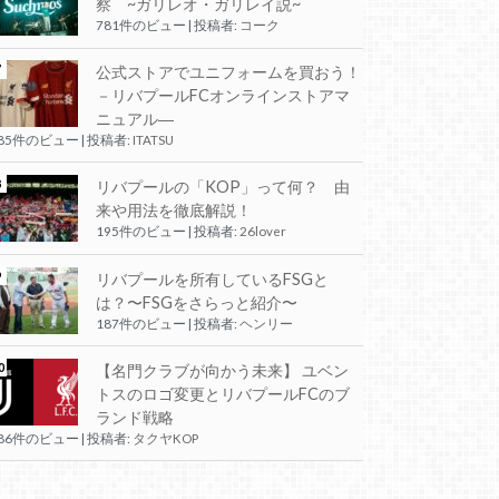
察 ~ガリレオ・ガリレイ説~
781件のビュー
|
投稿者:
コーク
公式ストアでユニフォームを買おう！
－リバプールFCオンラインストアマ
ニュアル―
285件のビュー
|
投稿者:
ITATSU
リバプールの「KOP」って何？ 由
来や用法を徹底解説！
195件のビュー
|
投稿者:
26lover
リバプールを所有しているFSGと
は？〜FSGをさらっと紹介〜
187件のビュー
|
投稿者:
ヘンリー
【名門クラブが向かう未来】 ユベン
トスのロゴ変更とリバプールFCのブ
ランド戦略
186件のビュー
|
投稿者:
タクヤKOP