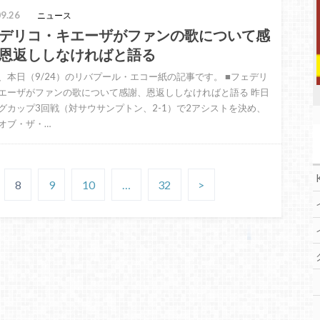
9.26
ニュース
デリコ・キエーザがファンの歌について感
恩返ししなければと語る
、本日（9/24）のリバプール・エコー紙の記事です。 ■フェデリ
エーザがファンの歌について感謝、恩返ししなければと語る 昨日
グカップ3回戦（対サウサンプトン、2-1）で2アシストを決め、
オブ・ザ・…
8
9
10
…
32
>