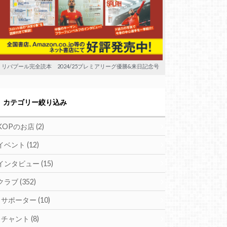
リバプール完全読本 2024/25プレミアリーグ優勝&来日記念号
カテゴリー絞り込み
KOPのお店
(2)
イベント
(12)
インタビュー
(15)
クラブ
(352)
サポーター
(10)
チャント
(8)