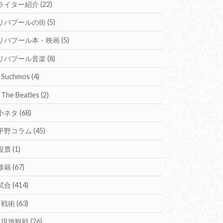
ライター紹介
(22)
リバプールの街
(5)
リバプール本・映画
(5)
リバプール音楽
(8)
Suchmos
(4)
The Beatles
(2)
小ネタ
(68)
平野コラム
(45)
投票
(1)
移籍
(67)
試合
(414)
戦術
(63)
現地観戦
(26)