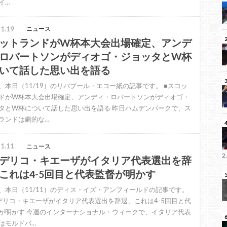
イ…
1.19
ニュース
ットランドがW杯本大会出場確定、アンデ
ロバートソンがディオゴ・ジョッタとW杯
いて話した思い出を語る
、本日（11/19）のリバプール・エコー紙の記事です。 ■スコッ
ドがW杯本大会出場確定、アンディ・ロバートソンがディオゴ・
タとW杯について話した思い出を語る 昨日ハムデンパークで、ス
ランドは劇的な…
1.11
ニュース
2
デリコ・キエーザがイタリア代表選出を辞
これは4-5回目と代表監督が明かす
、本日（11/11）のディス・イズ・アンフィールドの記事です。
デリコ・キエーザがイタリア代表選出を辞退、これは4-5回目と代
が明かす 今週のインターナショナル・ウィークで、イタリア代表
はモルドバ…