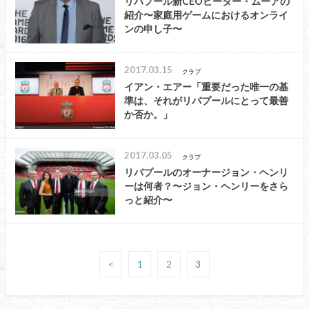
リバプール新CEOピーター・ムーアの
紹介〜家庭用ゲームにおけるオンライ
ンの申し子〜
2017.03.15
クラブ
イアン・エアー「重要だった唯一の基
準は、それがリバプールにとって最善
か否か。」
2017.03.05
クラブ
リバプールのオーナージョン・ヘンリ
ーは何者？〜ジョン・ヘンリーをさら
っと紹介〜
<
1
2
3