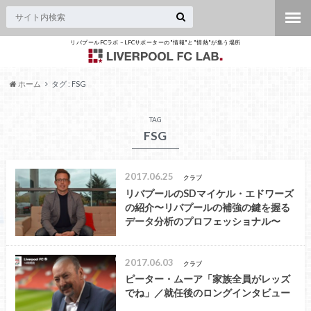
リバプールFCラボ – LFCサポーターの"情報"と"情熱"が集う場所
ホーム
タグ : FSG
TAG
FSG
2017.06.25
クラブ
リバプールのSDマイケル・エドワーズ
の紹介〜リバプールの補強の鍵を握る
データ分析のプロフェッショナル〜
2017.06.03
クラブ
ピーター・ムーア「家族全員がレッズ
でね」／就任後のロングインタビュー