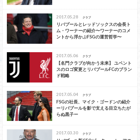
2017.05.28
クラブ
リバプールとレッドソックスの会長ト
ム・ワーナーの紹介〜ワーナーのコメ
ントから浮かぶFSGの運営哲学〜
2017.05.06
クラブ
【名門クラブが向かう未来】 ユベント
スのロゴ変更とリバプールFCのブラン
ド戦略
2017.05.04
クラブ
FSGの社長、マイク・ゴードンの紹介
ーリバプールを影で支える目立ちたが
らぬ黒子ー
2017.03.30
クラブ