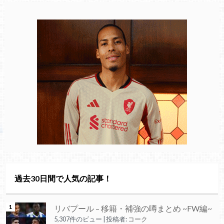
過去30日間で人気の記事！
リバプール – 移籍・補強の噂まとめ ~FW編~
5,307件のビュー
|
投稿者:
コーク