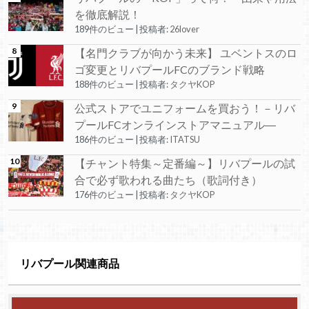
を徹底解説！
189件のビュー
|
投稿者:
26lover
【名門クラブが向かう未来】 ユベントスのロ
ゴ変更とリバプールFCのブランド戦略
188件のビュー
|
投稿者:
タクヤKOP
公式ストアでユニフォームを買おう！－リバ
プールFCオンラインストアマニュアル―
186件のビュー
|
投稿者:
ITATSU
【チャント特集～定番編～】リバプールの試
合で必ず歌われる曲たち（歌詞付き）
176件のビュー
|
投稿者:
タクヤKOP
リバプール関連商品