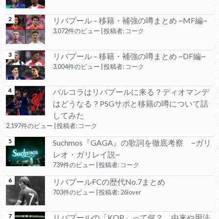
リバプール – 移籍・補強の噂まとめ ~MF編~
3,072件のビュー
|
投稿者:
コーク
リバプール – 移籍・補強の噂まとめ ~DF編~
3,004件のビュー
|
投稿者:
コーク
バルコラはリバプールに来る？ディオマンデ
はどうなる？PSGサポと移籍の噂について話
してみた
2,197件のビュー
|
投稿者:
コーク
Suchmos『GAGA』の歌詞を徹底考察 ~ガリ
レオ・ガリレイ説~
739件のビュー
|
投稿者:
コーク
リバプールFCの歴代No.7まとめ
703件のビュー
|
投稿者:
26lover
リバプールの「KOP」って何？ 由来や用法