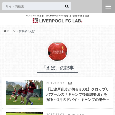
リバプールFCラボ – LFCサポーターの"情報"と"情熱"が集う場所
ホーム
投稿者 : えば
「えば」の記事
2019.02.17
監督
【江波戸乱歩が切る #001】クロップリ
バプールの「キャンプ後低調要因」を
探る～1月のドバイ・キャンプの場合～
2017.12.03