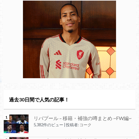
過去30日間で人気の記事！
リバプール – 移籍・補強の噂まとめ ~FW編~
5,382件のビュー
|
投稿者:
コーク