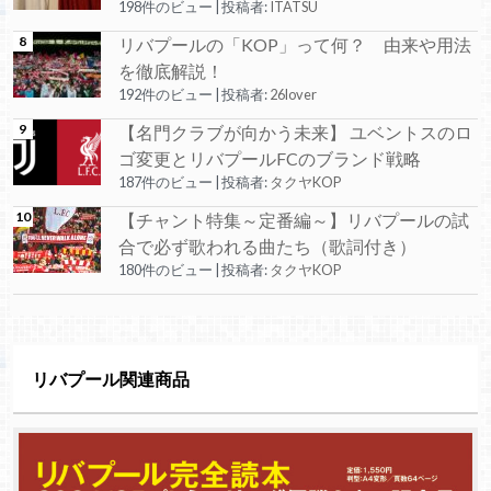
198件のビュー
|
投稿者:
ITATSU
リバプールの「KOP」って何？ 由来や用法
を徹底解説！
192件のビュー
|
投稿者:
26lover
【名門クラブが向かう未来】 ユベントスのロ
ゴ変更とリバプールFCのブランド戦略
187件のビュー
|
投稿者:
タクヤKOP
【チャント特集～定番編～】リバプールの試
合で必ず歌われる曲たち（歌詞付き）
180件のビュー
|
投稿者:
タクヤKOP
リバプール関連商品