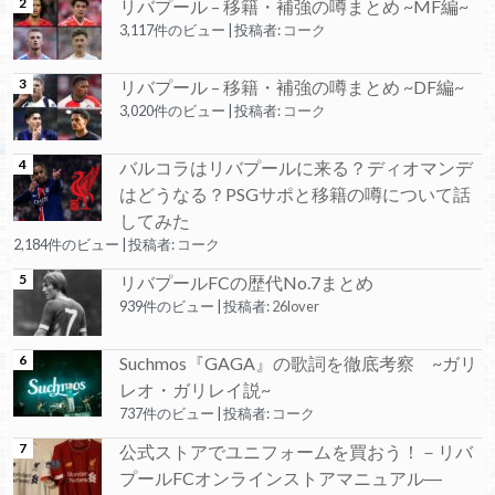
リバプール – 移籍・補強の噂まとめ ~MF編~
3,117件のビュー
|
投稿者:
コーク
リバプール – 移籍・補強の噂まとめ ~DF編~
3,020件のビュー
|
投稿者:
コーク
バルコラはリバプールに来る？ディオマンデ
はどうなる？PSGサポと移籍の噂について話
してみた
2,184件のビュー
|
投稿者:
コーク
リバプールFCの歴代No.7まとめ
939件のビュー
|
投稿者:
26lover
Suchmos『GAGA』の歌詞を徹底考察 ~ガリ
レオ・ガリレイ説~
737件のビュー
|
投稿者:
コーク
公式ストアでユニフォームを買おう！－リバ
プールFCオンラインストアマニュアル―