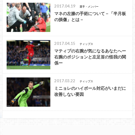
2017.04.19
選手・メンバー
マネの左膝の手術について－「半月板
の損傷」とは－
2017.04.15
ティップス
マティプの右腕が気になるあなたへー
右腕のポジションと左足首の怪我の関
係ー
2017.03.22
ティップス
ミニョレのハイボール対応がいまだに
改善しない要因