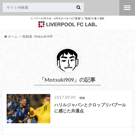
リバプールFCラボ – LFCサポーターの"情報"と"情熱"が集う場所
ホーム
投稿者 : Motsuki909
「Motsuki909」の記事
2017.09.09
戦術
ハリルジャパンとクロップリバプール
に感じた共通点