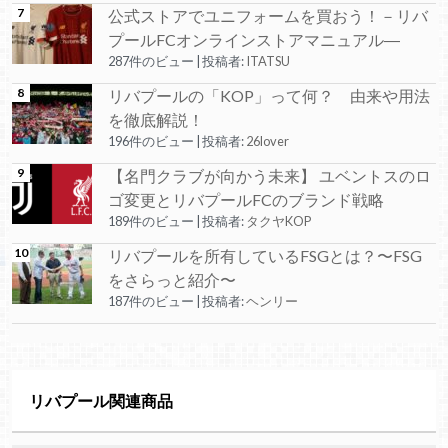
公式ストアでユニフォームを買おう！－リバ
プールFCオンラインストアマニュアル―
287件のビュー
|
投稿者:
ITATSU
リバプールの「KOP」って何？ 由来や用法
を徹底解説！
196件のビュー
|
投稿者:
26lover
【名門クラブが向かう未来】 ユベントスのロ
ゴ変更とリバプールFCのブランド戦略
189件のビュー
|
投稿者:
タクヤKOP
リバプールを所有しているFSGとは？〜FSG
をさらっと紹介〜
187件のビュー
|
投稿者:
ヘンリー
リバプール関連商品