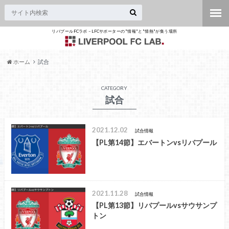
リバプールFCラボ – LFCサポーターの"情報"と"情熱"が集う場所
ホーム
試合
CATEGORY
試合
2021.12.02
試合情報
【PL第14節】エバートンvsリバプール
2021.11.28
試合情報
【PL第13節】リバプールvsサウサンプ
トン