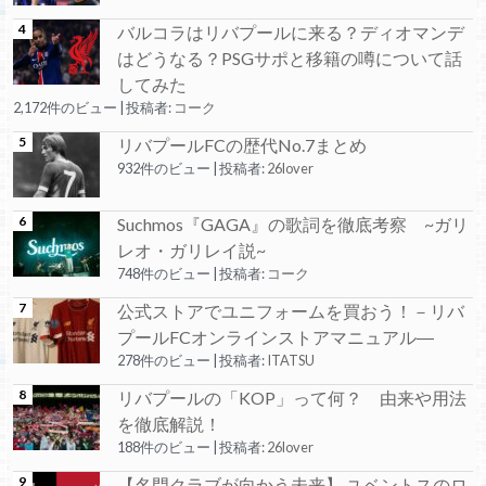
バルコラはリバプールに来る？ディオマンデ
はどうなる？PSGサポと移籍の噂について話
してみた
2,172件のビュー
|
投稿者:
コーク
リバプールFCの歴代No.7まとめ
932件のビュー
|
投稿者:
26lover
Suchmos『GAGA』の歌詞を徹底考察 ~ガリ
レオ・ガリレイ説~
748件のビュー
|
投稿者:
コーク
公式ストアでユニフォームを買おう！－リバ
プールFCオンラインストアマニュアル―
278件のビュー
|
投稿者:
ITATSU
リバプールの「KOP」って何？ 由来や用法
を徹底解説！
188件のビュー
|
投稿者:
26lover
【名門クラブが向かう未来】 ユベントスのロ