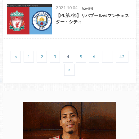
2021.10.04
試合情報
【PL第7節】リバプールvsマンチェス
ター・シティ
<
1
2
3
4
5
6
…
42
>