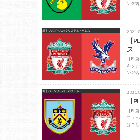
ング結
2021.0
【P
ス
【PL第
キック
ング結果
2021.0
【P
【PL第
フ（日
はこちら