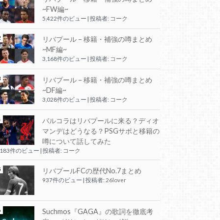
~FW編~
5,422件のビュー
|
投稿者:
コーク
リバプール – 移籍・補強の噂まとめ
~MF編~
3,168件のビュー
|
投稿者:
コーク
リバプール – 移籍・補強の噂まとめ
~DF編~
3,028件のビュー
|
投稿者:
コーク
バルコラはリバプールに来る？ディオ
マンデはどうなる？PSGサポと移籍の
噂について話してみた
,183件のビュー
|
投稿者:
コーク
リバプールFCの歴代No.7まとめ
937件のビュー
|
投稿者:
26lover
Suchmos『GAGA』の歌詞を徹底考