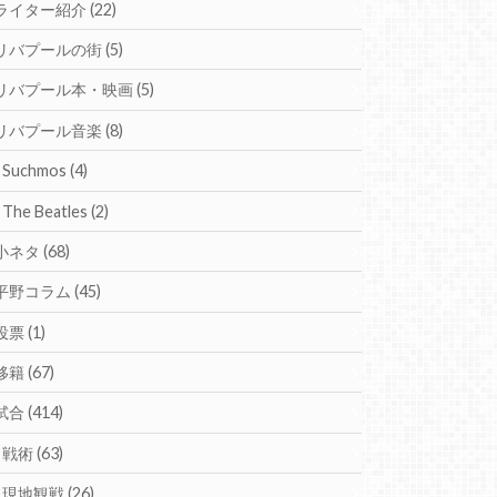
ライター紹介
(22)
リバプールの街
(5)
リバプール本・映画
(5)
リバプール音楽
(8)
Suchmos
(4)
The Beatles
(2)
小ネタ
(68)
平野コラム
(45)
投票
(1)
移籍
(67)
試合
(414)
戦術
(63)
現地観戦
(26)