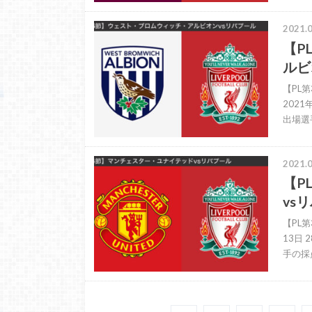
2021.0
【P
ルビ
【PL
202
出場選
2021.0
【P
vs
【PL
13日
手の採