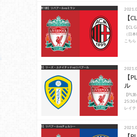
2021.0
【C
【CL 
（日本
こちら 
2021.0
【P
ル
【PL
25:
レイテ
2021.0
【P