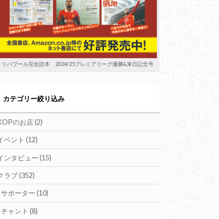
リバプール完全読本 2024/25プレミアリーグ優勝&来日記念号
カテゴリー絞り込み
KOPのお店
(2)
イベント
(12)
インタビュー
(15)
クラブ
(352)
サポーター
(10)
チャント
(8)