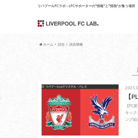
リバプールFCラボ – LFCサポーターの"情報"と"情熱"が集う場所
ホーム
試合
試合情報
2021.0
【P
【PL第
キック
ング結果