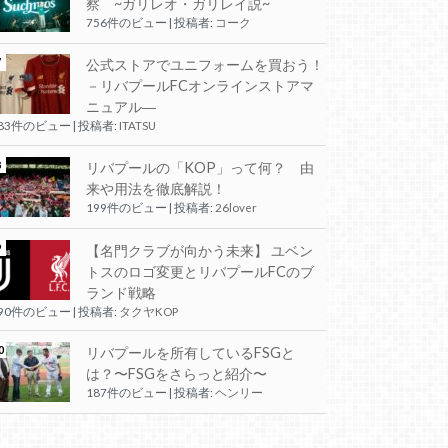
察 ~ガリレオ・ガリレイ説~
756件のビュー
|
投稿者:
コーク
公式ストアでユニフォームを買おう！
－リバプールFCオンラインストアマ
ニュアル―
283件のビュー
|
投稿者:
ITATSU
リバプールの「KOP」って何？ 由
来や用法を徹底解説！
199件のビュー
|
投稿者:
26lover
【名門クラブが向かう未来】 ユベン
トスのロゴ変更とリバプールFCのブ
ランド戦略
190件のビュー
|
投稿者:
タクヤKOP
リバプールを所有しているFSGと
は？〜FSGをさらっと紹介〜
187件のビュー
|
投稿者:
ヘンリー