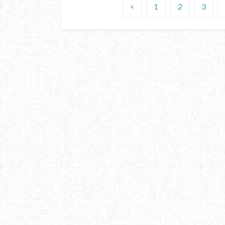
<
1
2
3