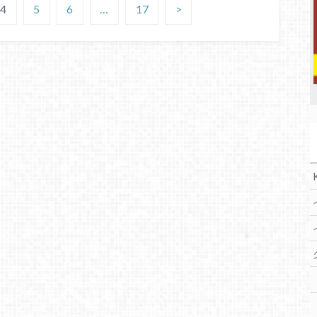
4
5
6
…
17
>