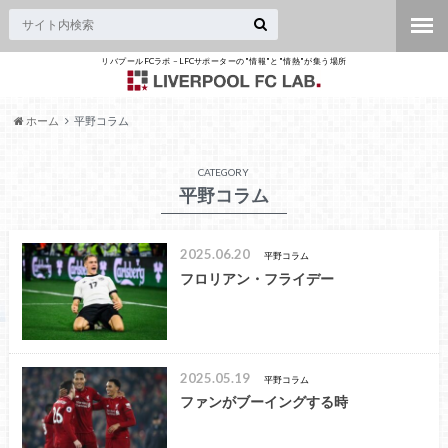
リバプールFCラボ – LFCサポーターの"情報"と"情熱"が集う場所
ホーム
平野コラム
CATEGORY
平野コラム
2025.06.20
平野コラム
フロリアン・フライデー
2025.05.19
平野コラム
ファンがブーイングする時