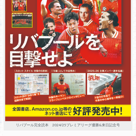
リバプール完全読本 2024/25プレミアリーグ優勝&来日記念号