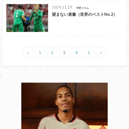
2024.11.19
平野コラム
望まない肩書（世界のベストNo.2）
<
1
2
3
4
5
>