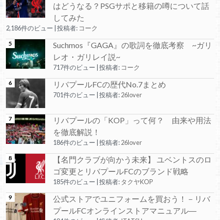
はどうなる？PSGサポと移籍の噂について話
してみた
2,186件のビュー
|
投稿者:
コーク
Suchmos『GAGA』の歌詞を徹底考察 ~ガリ
レオ・ガリレイ説~
717件のビュー
|
投稿者:
コーク
リバプールFCの歴代No.7まとめ
701件のビュー
|
投稿者:
26lover
リバプールの「KOP」って何？ 由来や用法
を徹底解説！
186件のビュー
|
投稿者:
26lover
【名門クラブが向かう未来】 ユベントスのロ
ゴ変更とリバプールFCのブランド戦略
185件のビュー
|
投稿者:
タクヤKOP
公式ストアでユニフォームを買おう！－リバ
プールFCオンラインストアマニュアル―