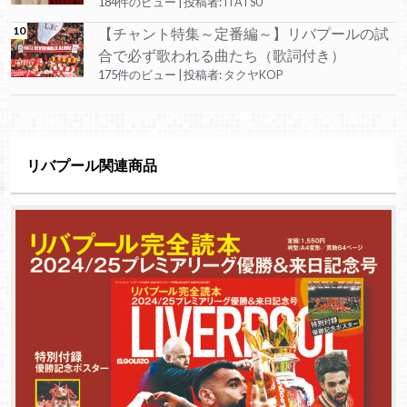
184件のビュー
|
投稿者:
ITATSU
【チャント特集～定番編～】リバプールの試
合で必ず歌われる曲たち（歌詞付き）
175件のビュー
|
投稿者:
タクヤKOP
リバプール関連商品