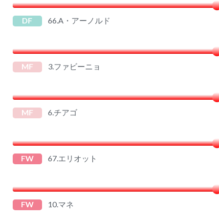
DF
66.A・アーノルド
MF
3.ファビーニョ
MF
6.チアゴ
FW
67.エリオット
FW
10.マネ