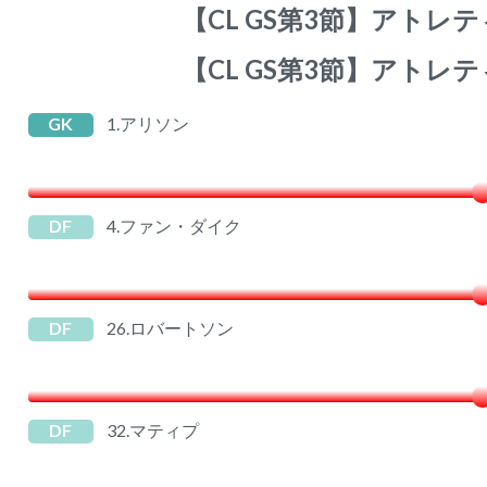
【CL GS第3節】アトレ
【CL GS第3節】アトレ
GK
1.アリソン
DF
4.ファン・ダイク
DF
26.ロバートソン
DF
32.マティプ