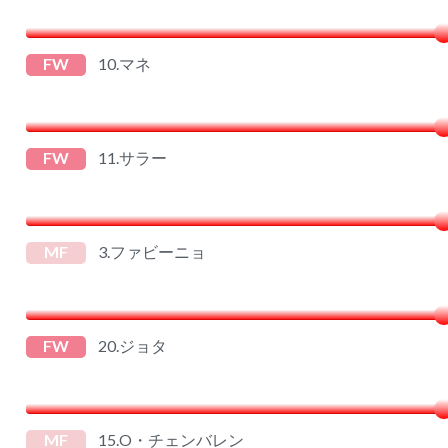
FW
10.マネ
FW
11.サラー
MF
3.ファビーニョ
FW
20.ジョタ
MF
15.O・チェンバレン