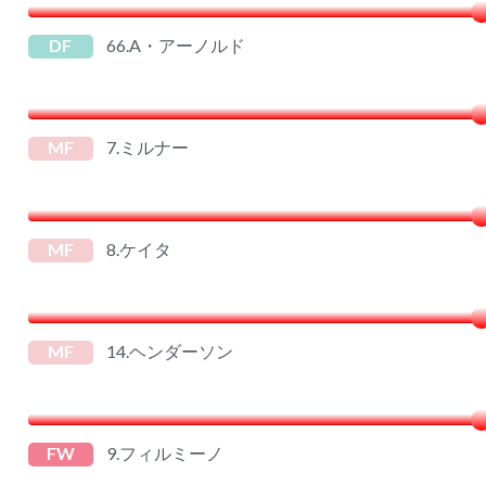
DF
66.A・アーノルド
MF
7.ミルナー
MF
8.ケイタ
MF
14.ヘンダーソン
FW
9.フィルミーノ